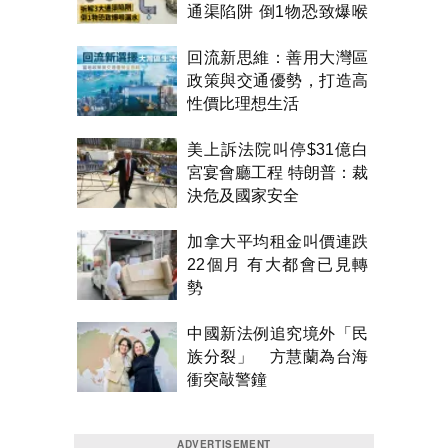
通渠陷阱 倒1物恐致爆喉
漏水
回流新思維：善用大灣區
政策與交通優勢，打造高
性價比理想生活
美上訴法院叫停$31億白
宮宴會廳工程 特朗普：裁
決危及國家安全
加拿大平均租金叫價連跌
22個月 有大都會已見轉
勢
中國新法例追究境外「民
族分裂」 方慧蘭為台海
衝突敲警鐘