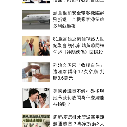
氣！
頑童拒扣安全帶客機臨起
飛折返 全機乘客滯留維
多利亞過夜
81歲高雄返港佳視藝人世
紀聚會 初代郭靖黃蓉同框
勾起《神鵰俠侶》回憶殺
列治文房東「收樓自住」
遭租客蹲守12次穿崩 判
賠3.6萬元
美國參議員不解杜魯多與
姬蒂派莉放閃為什麼總能
被拍到？
廁所/廚房排水管淤塞用鹽
越通越塞？專家拆解3大