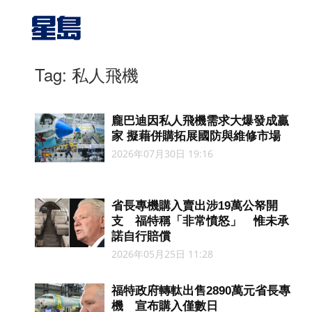
Tag: 私人飛機
龐巴迪因私人飛機需求大爆發成贏
家 擬藉併購拓展國防與維修市場
2026年07月30日 19:16
省長專機購入賣出涉19萬公帑開
支 福特稱「非常憤怒」 惟未承
諾自行賠償
2026年05月25日 11:28
福特政府轉軚出售2890萬元省長專
機 宣布購入僅數日