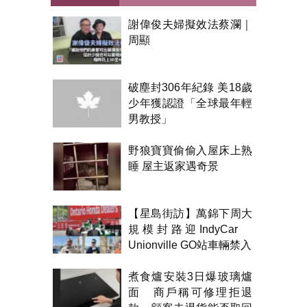
謝偉俊夫婦擬效法蔡瀾｜
周顯
破塵封306年紀錄 美18歲
少年獲認證「全球最年輕
男教授」
野狼寶寶偷偷入屋床上熟
睡 屋主返家遇奇景
【星島街訪】萬錦下周大
規模封路迎IndyCar
Unionville GO站車輛禁入
煮食爐安裝3日爆玻璃爐
面 商戶稱可修理拒退