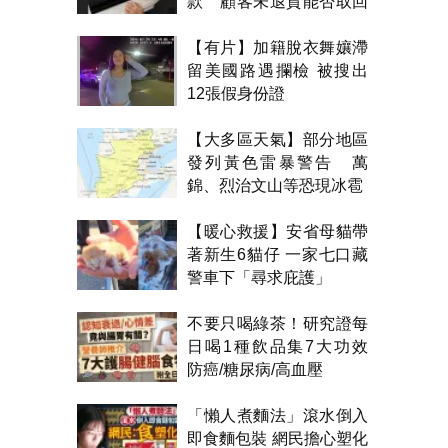
款 顧客未退貨能否取回
金錢？
【有片】加籍脫衣舞孃滯
留美國路遇攔檢 被搜出
12張假身份證
【大多區天氣】部分地區
發列黃色雷暴警告 萬
錦、烈治文山等恐現冰雹
【暖心救援】安省母貓帶
著新生6貓仔 一家七口藏
警車下「尋求庇護」
不要只喝綠茶！研究證每
日喝1種飲品集7大功效
防癌/糖尿病/高血壓
「懶人煮麵法」滾水倒入
即食麵包裝 網民擔心塑化