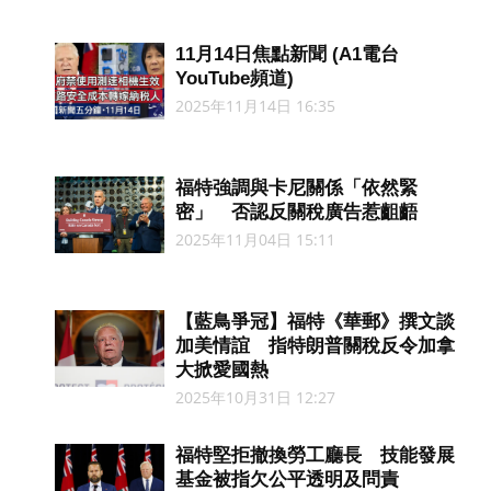
11月14日焦點新聞 (A1電台
YouTube頻道)
2025年11月14日 16:35
福特強調與卡尼關係「依然緊
密」 否認反關稅廣告惹齟齬
2025年11月04日 15:11
【藍鳥爭冠】福特《華郵》撰文談
加美情誼 指特朗普關稅反令加拿
大掀愛國熱
2025年10月31日 12:27
福特堅拒撤換勞工廳長 技能發展
基金被指欠公平透明及問責