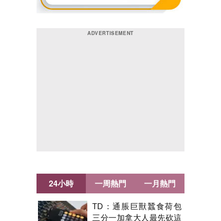
24小時
一周熱門
一月熱門
TD：通脹巨獸蠶食荷包
三分一加拿大人最先砍這