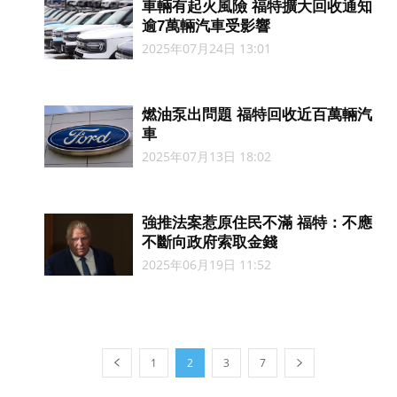
車輛有起火風險 福特擴大回收通知
逾7萬輛汽車受影響
2025年07月24日 13:01
燃油泵出問題 福特回收近百萬輛汽
車
2025年07月13日 18:02
強推法案惹原住民不滿 福特：不應
不斷向政府索取金錢
2025年06月19日 11:52
1
2
3
7