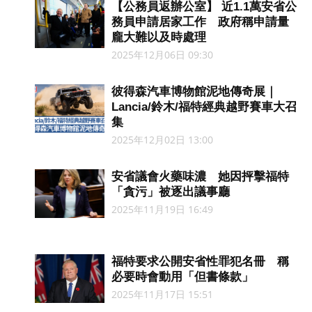
【公務員返辦公室】 近1.1萬安省公
務員申請居家工作 政府稱申請量
龐大難以及時處理
2025年12月06日 09:30
彼得森汽車博物館泥地傳奇展｜
Lancia/鈴木/福特經典越野賽車大召
集
2025年12月02日 13:00
安省議會火藥味濃 她因抨擊福特
「貪污」被逐出議事廳
2025年11月19日 16:49
福特要求公開安省性罪犯名冊 稱
必要時會動用「但書條款」
2025年11月17日 15:51