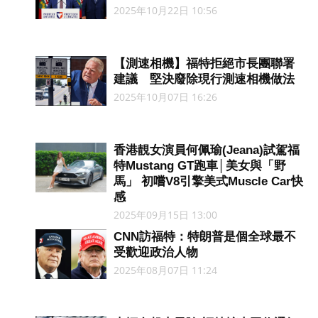
2025年10月22日 10:56
【測速相機】福特拒絕市長團聯署
建議 堅決廢除現行測速相機做法
2025年10月07日 16:26
香港靚女演員何佩瑜(Jeana)試駕福
特Mustang GT跑車│美女與「野
馬」 初嚐V8引擎美式Muscle Car快
感
2025年09月15日 13:00
CNN訪福特：特朗普是個全球最不
受歡迎政治人物
2025年08月07日 11:24