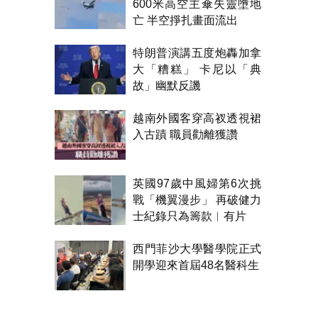
600米高空主傘失靈墮地
亡 半空掙扎畫面流出
特朗普演講五度炮轟加拿
大「糟糕」 卡尼以「典
故」幽默反譏
越南外國客穿高衩透視裙
入古蹟 職員勸離獲讚
英國97歲中風婦第6次挑
戰「機翼漫步」 再破健力
士紀錄只為籌款︱有片
西門菲沙大學醫學院正式
開學迎來首屆48名醫科生