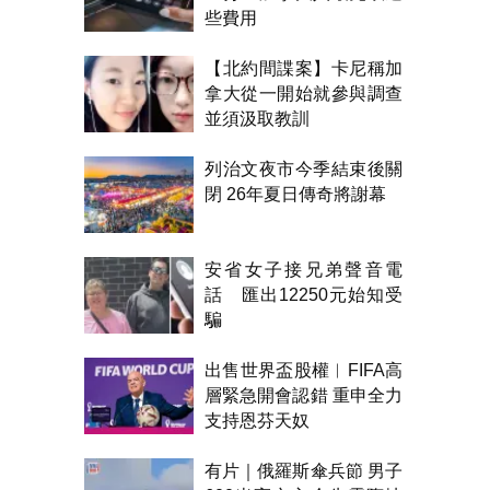
些費用
【北約間諜案】卡尼稱加
拿大從一開始就參與調查
並須汲取教訓
列治文夜市今季結束後關
閉 26年夏日傳奇將謝幕
安省女子接兄弟聲音電
話 匯出12250元始知受
騙
出售世界盃股權︱FIFA高
層緊急開會認錯 重申全力
支持恩芬天奴
有片｜俄羅斯傘兵節 男子