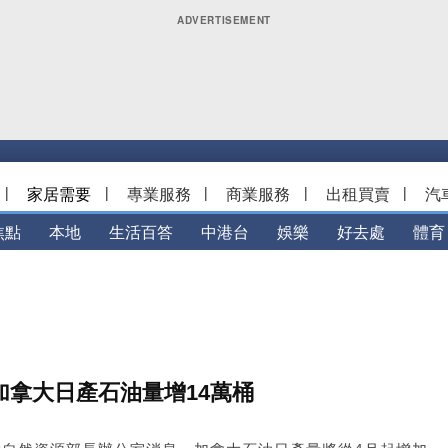
|
家居需要
|
專業服務
|
商業服務
|
出租買賣
|
汽
焦點
本地
生活百答
中港台
娛樂
好去處
體育
加拿大日產石油量增14萬桶