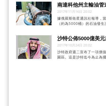
南達科他州主輸油管
2017年11月16日 20:02
據俄羅斯衛星通訊社報導，當
（約為5000桶）的石油發
人員在發現沿線漏油後將輸油
沙特公佈5000億美
2017年10月24日 20:02
沙特政府週二宣布了一項價值
園區。這是沙特迄今為止為擺