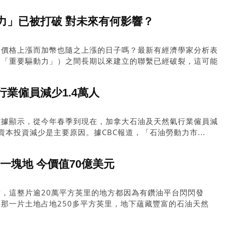
上升」。
力」已被打破 對未來有何影響？
油價格上漲而加幣也隨之上漲的日子嗎？最新有經濟學家分析表
的「重要驅動力」）之間長期以來建立的聯繫已經破裂，這可能
有關。
業僱員減少1.4萬人
數據顯示，從今年春季到現在，加拿大石油及天然氣行業僱員減
資本投資減少是主要原因。據CBC報道，「石油勞動力市...
買一塊地 今價值70億美元
，這整片逾20萬平方英里的地方都因為有鑽油平台閃閃發
那一片土地占地250多平方英里，地下蘊藏豐富的石油天然