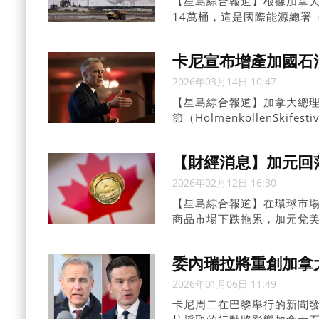
【星島綜合報道】根據加拿
14萬桶，這是國際能源總署
卡尼宣布增產加國石
2026年03月14日 10:47
【星島綜合報道】加拿大總理卡
節（HolmenkollenSki
原油，以協助穩定因伊朗戰
【財經消息】加元回
2026年02月12日 16:30
【星島綜合報道】在環球市場
商品市場下跌拖累，加元兌美元
0.8%。
委內瑞拉將重創加拿
2026年01月06日 11:49
卡尼周二在巴黎舉行的新聞