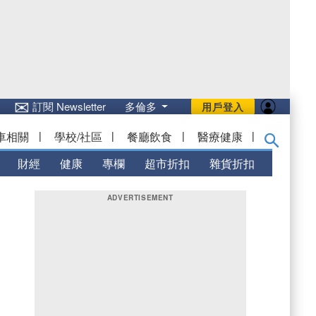
✉
訂閱 Newsletter
多倫多
用戶登入
車相關
|
學校/社區
|
餐廳飲食
|
醫療健康
|
財經
健康
專欄
超市折扣
雜貨折扣