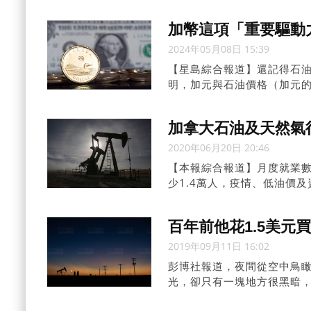
並可能「隨著時間的推移而
加幣這項「重要驅動
2024年05月08日 15:39
【星島綜合報道】還記得石
明，加元與石油價格（加元
與國內石油巨頭花錢的方式
加拿大石油及天然氣行
2020年06月20日 20:46
【本報綜合報道】月度就業
少1.4萬人，疫情、低油價及
百年前他花1.5美元
2019年09月11日 16:02
彭博社報道，夜間從空中鳥瞰
光，卻只有一塊地方很黑暗，
氣，估計價值70億美元。