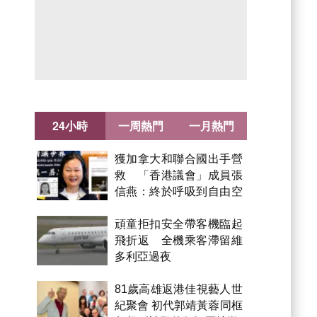
24小時
一周熱門
一月熱門
獲加拿大和聯合國出手營
救 「香港議會」成員張
信燕：終於呼吸到自由空
氣！
頑童拒扣安全帶客機臨起
飛折返 全機乘客滯留維
多利亞過夜
81歲高雄返港佳視藝人世
紀聚會 初代郭靖黃蓉同框