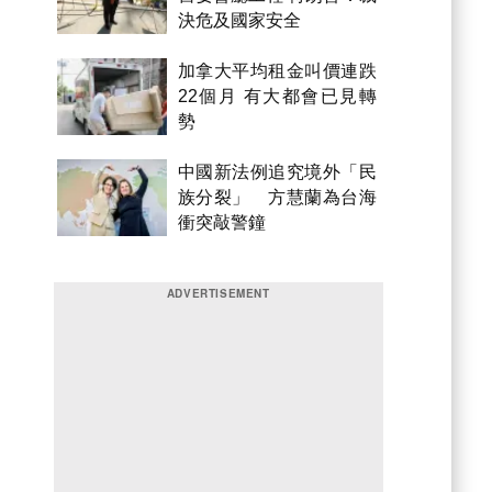
決危及國家安全
加拿大平均租金叫價連跌
22個月 有大都會已見轉
勢
中國新法例追究境外「民
族分裂」 方慧蘭為台海
衝突敲警鐘