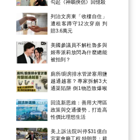
勾起《神鵰俠侶》回憶殺
列治文房東「收樓自住」
遭租客蹲守12次穿崩 判
賠3.6萬元
美國參議員不解杜魯多與
姬蒂派莉放閃為什麼總能
被拍到？
廁所/廚房排水管淤塞用鹽
越通越塞？專家拆解3大
通渠陷阱 倒1物恐致爆喉
漏水
回流新思維：善用大灣區
政策與交通優勢，打造高
性價比理想生活
美上訴法院叫停$31億白
宮宴會廳工程 特朗普：裁