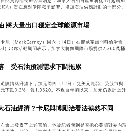
大自然資源部長辦公室消息，加拿大石油日產量將從4月起增加
（IEA）旨在應對伊朗戰爭影響、增加石油供應計劃的一部分。
油 將大量出口穩定全球能源市場
尼（MarkCarney）周六（14日）在挪威霍爾門科倫滑雪
festival）出席活動期間表示，加拿大將向國際市場提供2,360萬桶
事而受衝擊的全球能源供應鏈。
落 受石油預測需求下調拖累
避險情緒升溫下，加元周四（12日）兌美元走弱。受股市與
下跌0.3%，報1.3620。不過自年初以來，加元仍累計上升
大石油經濟？卡尼與博勵治看法截然不同
發布會上發表了上述言論。他被記者問到是否擔心美國對委內瑞