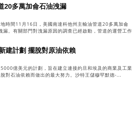
道20多萬加侖石油洩漏
地時間11月16日，美國南達科他州主輸油管道20多萬加侖
生洩漏。有關部門對洩漏原因的調查已經啟動，管道的運營工作
管道關閉。來源：海外網C08
元新建計劃 擺脫對原油依賴
5000億美元的計劃，旨在建立連接約旦和埃及的商業及工業
脫對石油依賴而做出的最大努力。沙特王儲穆罕默德-...