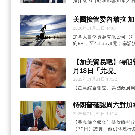
拉採取的行動將影響加拿大
而且成本低——邊際成本方
放量低，這正是輸油管項目
美國接管委內瑞拉 
爭力。」
2026年01月05日 14:01
加拿大自然資源有限公司（Canad
約8%，至43.33加元；塞諾沃
所下跌2.08加元，跌幅約8.7
【加美貿易戰】特朗
月18日「兌現」
2025年01月31日 17:32
【星島綜合報道】美國政府周
將於周六（2月1日）生效，
天然氣、鋼鐵、鋁、銅和微
特朗普確認周六對加
2025年01月30日 19:24
【星島綜合報道】儘管聯邦
（30日）證實，他仍將履行