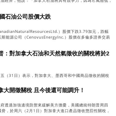
石油經濟，他說：「加拿大石油將具有競爭力，因為它風險低，
面，我們已經取得了巨大的進展，成本已經大幅降低，而且碳排
碳捕獲技術將帶來的效益，使得加拿大石油在中長期內都具有競
加國石油公司股價大跌
ianNaturalResourcesLtd.）股價下跌3.79加元，跌幅
斯能源公司（CenovusEnergyInc.）股價在多倫多證券交易
%，至21.97加元。
普：對加拿大石油和天然氣徵收的關稅將於2
五（31日）表示，對加拿大、墨西哥和中國商品徵收的關稅
特朗普隨後透露了其計劃的一些模糊細節，預計將包括石油、
晶片。
拿大開徵關稅 且今後還可能調升！
政府透過加強邊境防禦來緩解美方擔憂，美國總統特朗普周四
威脅，於周六（2月1日）對加拿大進口產品徵收懲罰性關稅，