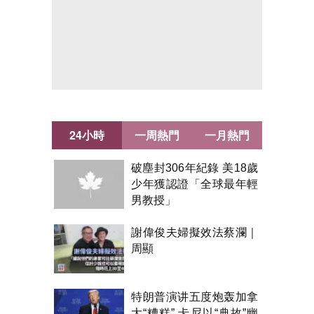
24小時
一周熱門
一月熱門
破塵封306年紀錄 美18歲
少年獲認證「全球最年輕
男教授」
謝偉俊夫婦擬效法蔡瀾｜
周顯
特朗普演讲五度炮轰加拿
大“糟糕” 卡尼以“典故”幽