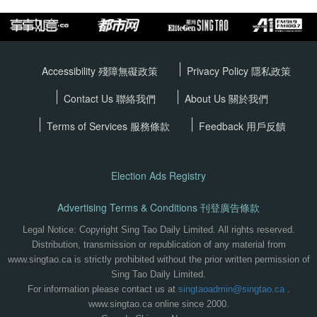
Accessibility 殘障無礙政策
Privacy Policy
隱私政策
Contact Us 聯絡我們
About Us 關於我們
Terms of Services
服務條款
Feedback 用戶反饋
Election Ads Registry
Advertising Terms & Conditions 刊登廣告條款
Legal Notice: Copyright Sing Tao Daily Limited. All rights reserved.
Distribution, transmission or republication of any material from
www.singtao.ca is strictly prohibited without the prior written permission of
Sing Tao Daily Limited.
For information please contact us at
singtaoadmin@singtao.ca
.
www.singtao.ca online since 2000.