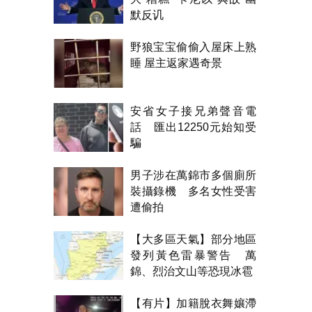
默反讥
野狼宝宝偷偷入屋床上熟
睡 屋主返家遇奇景
安省女子接兄弟聲音電
話 匯出12250元始知受
騙
男子涉在萬錦市多個廁所
裝攝錄機 多名女性受害
遭偷拍
【大多區天氣】部分地區
發列黃色雷暴警告 萬
錦、烈治文山等恐現冰雹
【有片】加籍脫衣舞孃滯