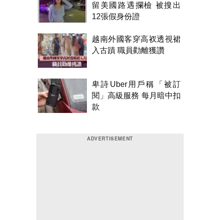
留美國路遇攔檢 被搜出
12張假身份證
越南外國客穿高衩透視裙
入古蹟 職員勸離獲讚
卑詩Uber用戶稱「被訂
閱」高級服務 每月暗中扣
款