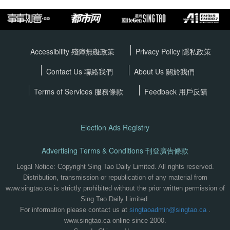
Accessibility 殘障無礙政策
Privacy Policy
隱私政策
Contact Us 聯絡我們
About Us 關於我們
Terms of Services
服務條款
Feedback 用戶反饋
Election Ads Registry
Advertising Terms & Conditions 刊登廣告條款
Legal Notice: Copyright Sing Tao Daily Limited. All rights reserved.
Distribution, transmission or republication of any material from
www.singtao.ca is strictly prohibited without the prior written permission of
Sing Tao Daily Limited.
For information please contact us at
singtaoadmin@singtao.ca
.
www.singtao.ca online since 2000.