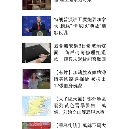
特朗普演讲五度炮轰加拿
大“糟糕” 卡尼以“典故”幽
默反讥
煮食爐安裝3日爆玻璃爐
面 商戶稱可修理拒退
款 顧客未退貨能否取回
金錢？
【有片】加籍脫衣舞孃滯
留美國路遇攔檢 被搜出
12張假身份證
【大多區天氣】部分地區
發列黃色雷暴警告 萬
錦、烈治文山等恐現冰雹
【星島街訪】萬錦下周大