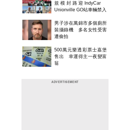
規模封路迎IndyCar
Unionville GO站車輛禁入
男子涉在萬錦市多個廁所
裝攝錄機 多名女性受害
遭偷拍
500萬元樂透彩票士嘉堡
售出 幸運得主一夜變富
翁