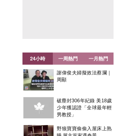
24小時
一周熱門
一月熱門
謝偉俊夫婦擬效法蔡瀾｜
周顯
破塵封306年紀錄 美18歲
少年獲認證「全球最年輕
男教授」
野狼寶寶偷偷入屋床上熟
睡 屋主返家遇奇景