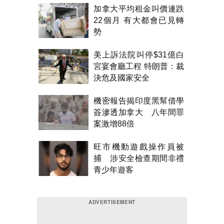
加拿大平均租金叫價連跌
22個月 有大都會已見轉
勢
美上訴法院叫停$31億白
宮宴會廳工程 特朗普：裁
決危及國家安全
機密報告揭印度黑幫借學
簽滲透加拿大 八年間罪
案激增88倍
旺市機動遊戲操作員被
捕 涉安全檢查期間非禮
青少年遊客