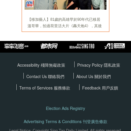
Accessibility 殘障無礙政策
Privacy Policy
隱私政策
Contact Us 聯絡我們
About Us 關於我們
Terms of Services
服務條款
Feedback 用戶反饋
Election Ads Registry
Advertising Terms & Conditions 刊登廣告條款
Legal Notice: Copyright Sing Tao Daily Limited. All rights reserved.