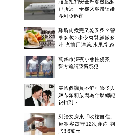
頑童拒扣安全帶客機臨起
飛折返 全機乘客滯留維
多利亞過夜
雞胸肉煮完又乾又柴？營
養師教3步令肉質鮮嫩多
汁 煮前用洋蔥/水果/乳酪
醃製都得？
萬錦市深夜小巷性侵案
警方追緝亞裔疑犯
美國參議員不解杜魯多與
姬蒂派莉放閃為什麼總能
被拍到？
列治文房東「收樓自住」
遭租客蹲守12次穿崩 判
賠3.6萬元