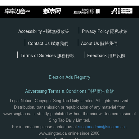
Accessibility 殘障無礙政策
Privacy Policy
隱私政策
Contact Us 聯絡我們
About Us 關於我們
Terms of Services
服務條款
Feedback 用戶反饋
Election Ads Registry
Advertising Terms & Conditions 刊登廣告條款
Legal Notice: Copyright Sing Tao Daily Limited. All rights reserved.
Distribution, transmission or republication of any material from
www.singtao.ca is strictly prohibited without the prior written permission of
Sing Tao Daily Limited.
For information please contact us at
singtaoadmin@singtao.ca
.
www.singtao.ca online since 2000.