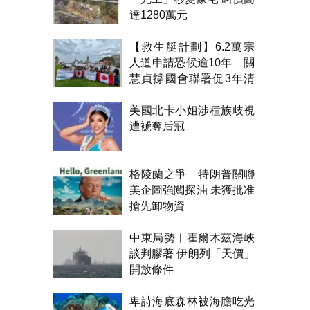
達1280萬元
【救生艇計劃】6.2萬宗
人道申請恐候逾10年 關
慧貞撐國會聯署促3年清
積壓
美國北卡小姐涉種族歧視
遭褫奪后冠
格陵蘭之爭︱特朗普關聯
美企圖強闖探油 未獲批准
搶先卸物資
中東局勢︱霍爾木茲海峽
談判膠著 伊朗列「天價」
開放條件
卑詩海底森林被海膽吃光