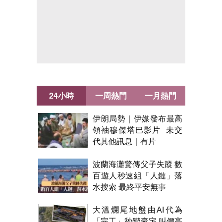
24小時
一周熱門
一月熱門
伊朗局勢｜伊媒發布最高
領袖穆傑塔巴影片 未交
代其他訊息｜有片
波蘭海灘驚傳父子失蹤 數
百遊人秒速組「人鏈」落
水搜索 最終平安無事
大溫爛尾地盤由AI代為
「完工」秒變豪宅 叫價高