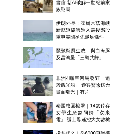
書信 藉AI破解一世紀前家
族謎團
伊朗外長：霍爾木茲海峽
新航道協議進入最後階段
重申美國須先滿足條件
琵鷺颱風生成 與白海豚
及昌鴻呈「三颱共舞」
非洲4噸巨河馬發狂「追
殺觀光船」 遊客驚險逃命
畫面曝光｜有片
泰國校園槍擊｜14歲倖存
女學生急煞阿媽「勿來
電」 護士母遙控大女數槍
聲報警
投名狀？︱盜6000頁半導