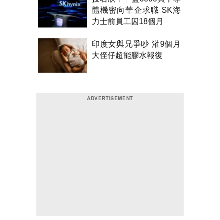
體機密向華企求職 SK海
力士前員工囚18個月
印度女與兄爭吵 灌9個月
大侄仔超能膠水報復