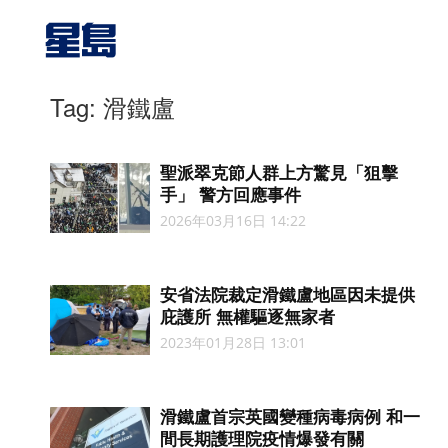
Tag: 滑鐵盧
聖派翠克節人群上方驚見「狙擊
手」 警方回應事件
2026年03月16日 14:22
安省法院裁定滑鐵盧地區因未提供
庇護所 無權驅逐無家者
2023年01月28日 13:01
滑鐵盧首宗英國變種病毒病例 和一
間長期護理院疫情爆發有關