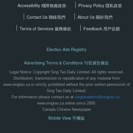
Accessibility 殘障無礙政策
Privacy Policy
隱私政策
Contact Us 聯絡我們
About Us 關於我們
Terms of Services
服務條款
Feedback 用戶反饋
Election Ads Registry
Advertising Terms & Conditions 刊登廣告條款
Legal Notice: Copyright Sing Tao Daily Limited. All rights reserved.
Distribution, transmission or republication of any material from
www.singtao.ca is strictly prohibited without the prior written permission of
Sing Tao Daily Limited.
For information please contact us at
singtaoadmin@singtao.ca
.
www.singtao.ca online since 2000.
Canada Chinese Newspaper
Mobile View 手機版