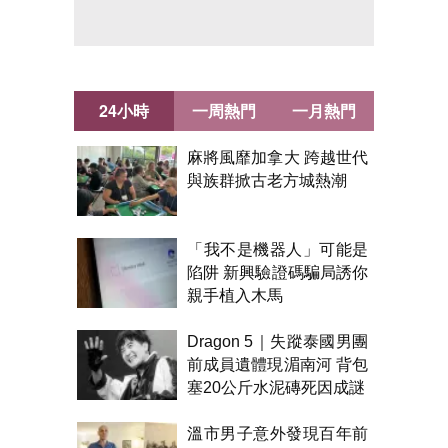
24小時
一周熱門
一月熱門
麻將風靡加拿大 跨越世代
與族群掀古老方城熱潮
「我不是機器人」可能是
陷阱 新興驗證碼騙局誘你
親手植入木馬
Dragon 5｜失蹤泰國男團
前成員遺體現湄南河 背包
塞20公斤水泥磚死因成謎
溫市男子意外發現百年前