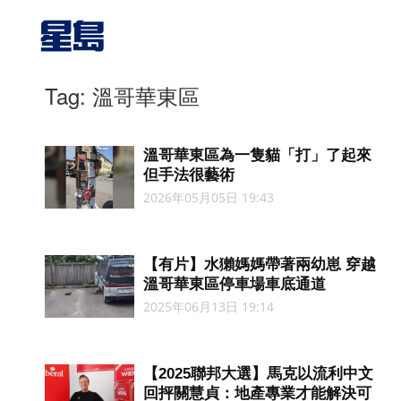
Tag: 溫哥華東區
溫哥華東區為一隻貓「打」了起來
但手法很藝術
2026年05月05日 19:43
【有片】水獺媽媽帶著兩幼崽 穿越
溫哥華東區停車場車底通道
2025年06月13日 19:14
【2025聯邦大選】馬克以流利中文
回抨關慧貞：地產專業才能解決可