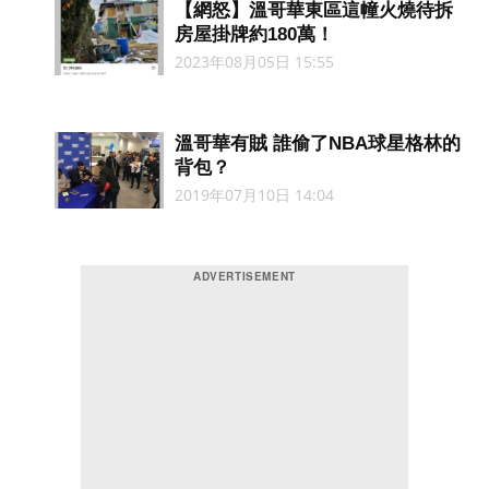
【網怒】溫哥華東區這幢火燒待拆
房屋掛牌約180萬！
2023年08月05日 15:55
溫哥華有賊 誰偷了NBA球星格林的
背包？
2019年07月10日 14:04