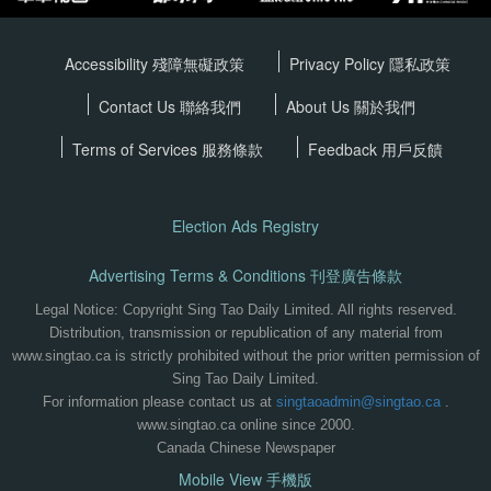
Accessibility 殘障無礙政策
Privacy Policy
隱私政策
Contact Us 聯絡我們
About Us 關於我們
Terms of Services
服務條款
Feedback 用戶反饋
Election Ads Registry
Advertising Terms & Conditions 刊登廣告條款
Legal Notice: Copyright Sing Tao Daily Limited. All rights reserved.
Distribution, transmission or republication of any material from
www.singtao.ca is strictly prohibited without the prior written permission of
Sing Tao Daily Limited.
For information please contact us at
singtaoadmin@singtao.ca
.
www.singtao.ca online since 2000.
Canada Chinese Newspaper
Mobile View 手機版