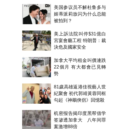
美国参议员不解杜鲁多与
姬蒂派莉放闪为什么总能
被拍到？
美上訴法院叫停$31億白
宮宴會廳工程 特朗普：裁
決危及國家安全
加拿大平均租金叫價連跌
22個月 有大都會已見轉
勢
81歲高雄返港佳視藝人世
紀聚會 初代郭靖黃蓉同框
勾起《神鵰俠侶》回憶殺
机密报告揭印度黑帮借学
签渗透加拿大 八年间罪
案激增88倍