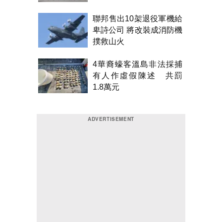
聯邦售出10架退役軍機給
卑詩公司 將改裝成消防機
撲救山火
4華裔蠔客溫島非法採捕
有人作虛假陳述 共罰
1.8萬元