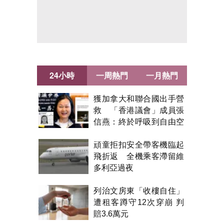
24小時
一周熱門
一月熱門
獲加拿大和聯合國出手營
救 「香港議會」成員張
信燕：終於呼吸到自由空
氣！
頑童拒扣安全帶客機臨起
飛折返 全機乘客滯留維
多利亞過夜
列治文房東「收樓自住」
遭租客蹲守12次穿崩 判
賠3.6萬元