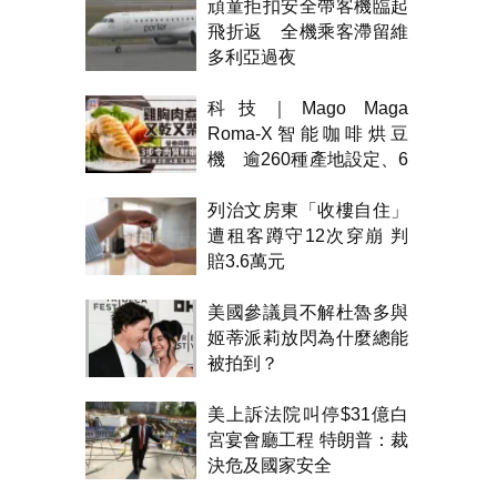
頑童拒扣安全帶客機臨起
飛折返 全機乘客滯留維
多利亞過夜
科技｜Mago Maga
Roma-X智能咖啡烘豆
機 逾260種產地設定、6
級烘焙 300克一次完成
列治文房東「收樓自住」
遭租客蹲守12次穿崩 判
賠3.6萬元
美國參議員不解杜魯多與
姬蒂派莉放閃為什麼總能
被拍到？
美上訴法院叫停$31億白
宮宴會廳工程 特朗普：裁
決危及國家安全