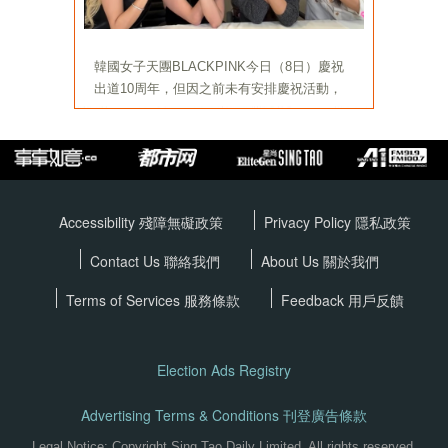
Accessibility 殘障無礙政策
Privacy Policy
隱私政策
Contact Us 聯絡我們
About Us 關於我們
Terms of Services
服務條款
Feedback 用戶反饋
Election Ads Registry
Advertising Terms & Conditions 刊登廣告條款
Legal Notice: Copyright Sing Tao Daily Limited. All rights reserved.