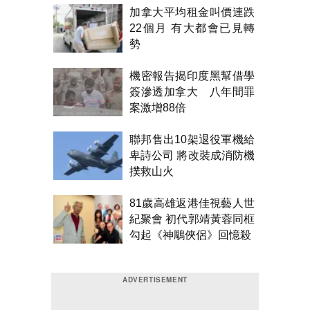
加拿大平均租金叫價連跌
22個月 有大都會已見轉
勢
機密報告揭印度黑幫借學
簽滲透加拿大 八年間罪
案激增88倍
聯邦售出10架退役軍機給
卑詩公司 將改裝成消防機
撲救山火
81歲高雄返港佳視藝人世
紀聚會 初代郭靖黃蓉同框
勾起《神鵰俠侶》回憶殺