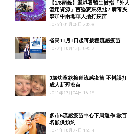
【1/8頭條】返港看醫生被指「外人
濫用資源」言論惹來狠批 / 病毒夾
擊加中兩地華人搶打疫苗
2025年01月08日 20:08
省民11月1日起可接種流感疫苗
2022年10月13日 09:32
3歲幼童欲接種流感疫苗 不料誤打
成人新冠疫苗
2021年12月04日 15:18
多市5流感疫苗中心下周運作 數百
名額供預約
2021年10月27日 15:34