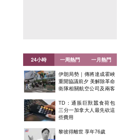
24小時
一周熱門
一月熱門
伊朗局勢｜傳將達成霍峽
重開協議前夕 美解除革命
衛隊相關航空公司及兩客
機制裁
TD：通脹巨獸蠶食荷包
三分一加拿大人最先砍這
些費用
黎彼得離世 享年76歲