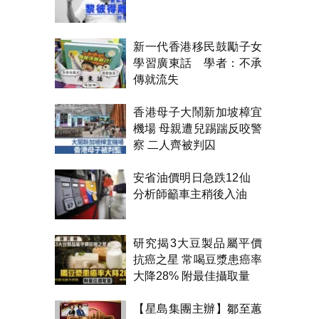
新一代香港移民鼓勵子女
學習廣東話 學者：不承
傳就流失
香港母子大鬧新加坡樟宜
機場 母親遭兒踢踹反咬警
察 二人齊被判囚
安省油價明日急跌12仙
分析師籲車主稍後入油
研究揭3大豆製品屬平價
抗癌之星 常喝豆漿患癌率
大降28% 附最佳攝取量
【星島集團主辦】鄒至蕙