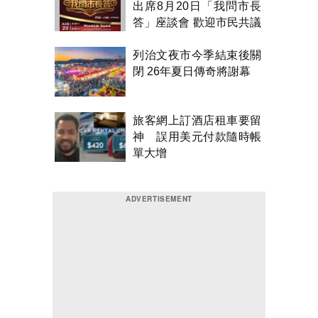
出席8月20日「我問市長
答」座談會 歡迎市民共議
市政
列治文夜市今季結束後關
閉 26年夏日傳奇將謝幕
旅客網上訂酒店租車要留
神 誤用美元付款隨時帳
單大增