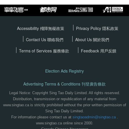
Accessibility 殘障無礙政策
Privacy Policy
隱私政策
Contact Us 聯絡我們
About Us 關於我們
Terms of Services
服務條款
Feedback 用戶反饋
Election Ads Registry
Advertising Terms & Conditions 刊登廣告條款
Legal Notice: Copyright Sing Tao Daily Limited. All rights reserved.
Distribution, transmission or republication of any material from
www.singtao.ca is strictly prohibited without the prior written permission of
Sing Tao Daily Limited.
For information please contact us at
singtaoadmin@singtao.ca
.
www.singtao.ca online since 2000.