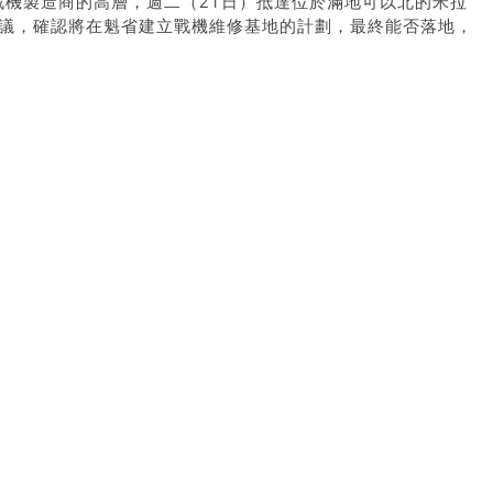
5戰機製造商的高層，週二（21日）抵達位於滿地可以北的米拉
合作協議，確認將在魁省建立戰機維修基地的計劃，最終能否落地，
。