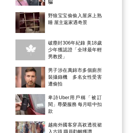
騙
野狼宝宝偷偷入屋床上熟
睡 屋主返家遇奇景
破塵封306年紀錄 美18歲
少年獲認證「全球最年輕
男教授」
男子涉在萬錦市多個廁所
裝攝錄機 多名女性受害
遭偷拍
卑詩Uber用戶稱「被訂
閱」尊榮服務 每月暗中扣
款
越南外國客穿高衩透視裙
入古蹟 職員勸離獲讚