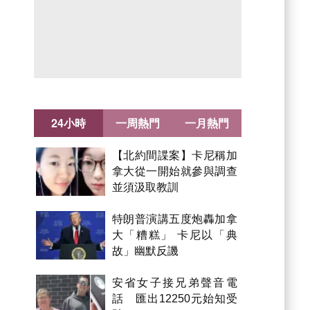
24小時
一周熱門
一月熱門
【北約間諜案】卡尼稱加
拿大從一開始就參與調查
並須汲取教訓
特朗普演講五度炮轟加拿
大「糟糕」 卡尼以「典
故」幽默反譏
安省女子接兄弟聲音電
話 匯出12250元始知受