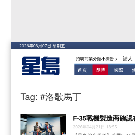
請人
招聘商業分類小廣告 >
首頁
即時
國際
Tag: #洛歇馬丁
F-35戰機製造商確
2026年04月21日 18:55