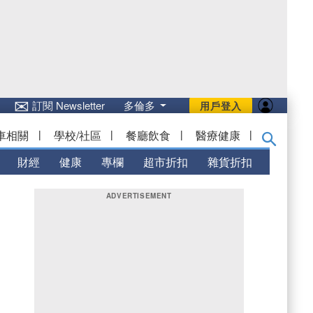
✉
訂閱 Newsletter
多倫多
用戶登入
車相關
|
學校/社區
|
餐廳飲食
|
醫療健康
|
財經
健康
專欄
超市折扣
雜貨折扣