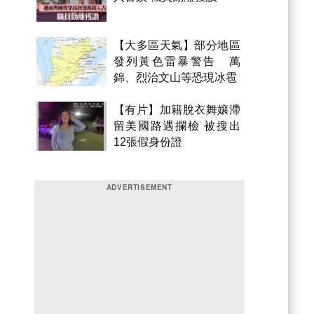
【大多區天氣】部分地區
發列黃色雷暴警告 萬
錦、烈治文山等恐現冰雹
【有片】加籍脫衣舞孃滯
留美國路遇攔檢 被搜出
12張假身份證