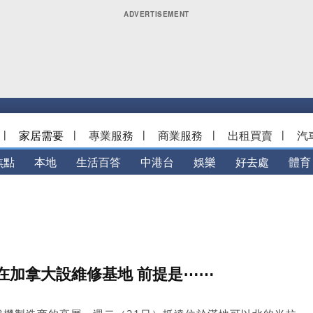
|
家居需要
|
專業服務
|
商業服務
|
出租買賣
|
汽
焦點
本地
生活百答
中港台
娛樂
好去處
體育
認在加拿大設維修基地 前提是⋯⋯