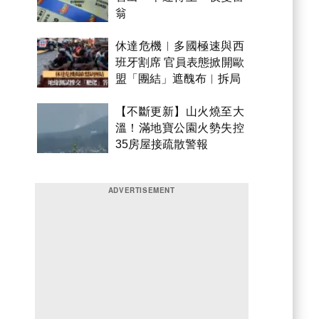
翁
休達危機︱多國極速與西
班牙割席 官員表態掀開歐
盟「團結」遮醜布︱拆局
【不斷更新】山火燒至大
溫！滿地寶公園火勢失控
35房屋接疏散警報