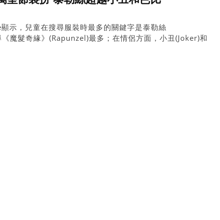
gle顯示，兒童在搜尋服裝時最多的關鍵字是泰勒絲
搜尋《魔髮奇緣》(Rapunzel)最多；在情侶方面，小丑(Joker)和
n)搜尋量最多；團體服裝則以《阿爾文與花栗鼠》
unks)搜尋量最多；DIY愛好者則最鍾愛彼得潘裡頭的小仙子