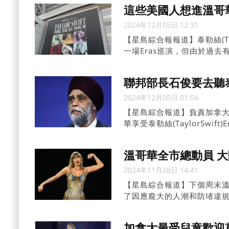
座城市的交通模式。
這些美國人想進溫哥
2024年12月05日 12:31
【星島綜合報報道】泰勒絲(Ta
一場Eras巡演，但由於過
聯邦部長石俊要去聽
2024年12月05日 01:04
【星島綜合報道】負責加拿大太平
華享受泰勒絲(TaylorSwi
錢。
溫哥華全市總動員 
2024年11月28日 14:41
【星島綜合報道】下個周末溫哥華
了因應龐大的人潮和防堵違
開始部署，力求一切平安。
加拿大最受兒童歡迎