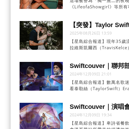
這場被譽為「獨一無二的夜晚
《LifeofaShowgir
密表演者」。
【突發】Taylor S
2025年08月26日 13:59
【星島綜合報道】現年35歲流
拉維斯凱爾西（TravisKelc
Swiftcouver
2024年12月09日 21:01
【星島綜合報道】數萬名歌迷在
看泰勒絲（TaylorSwif
兒一起進場的聯邦內閣部長
Swiftcouver
2024年12月09日 19:34
【星島綜合報道】卑詩省餐飲業代