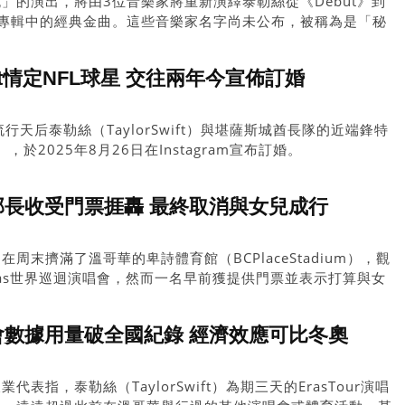
」的演出，將由3位音樂家將重新演繹泰勒絲從《Debut》到
l》等所有專輯中的經典金曲。這些音樂家名字尚未公布，被稱為是「秘
wift情定NFL球星 交往兩年今宣佈訂婚
行天后泰勒絲（TaylorSwift）與堪薩斯城酋長隊的近端鋒特
e），於2025年8月26日在Instagram宣布訂婚。
｜聯邦部長收受門票捱轟 最終取消與女兒成行
周末擠滿了溫哥華的卑詩體育館（BCPlaceStadium），觀
t）Eras世界巡迴演唱會，然而一名早前獲提供門票並表示打算與女
，最終打消了這念頭。
｜演唱會數據用量破全國紀錄 經濟效應可比冬奧
表指，泰勒絲（TaylorSwift）為期三天的ErasTour演唱