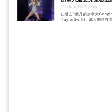
2024年10月17日 22:03
在過去3個月的加拿大Goo
(TaylorSwift)，成人則是
哈莉奎因(HarleyQuin
(AlvinandtheChipm
(Tinkerbell)。