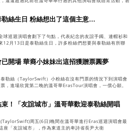
益，遠遠超過此前在溫哥華舉行過的其他演唱會或體育活動，甚
季奧運。
｜慶祝泰勒絲生日 粉絲想出了這個主意…
a全球巡迴演唱會劃下了句點，代表紀念的友誼手鐲、連帽衫和
來12月13日是泰勒絲生日，許多粉絲們想要與泰勒絲有所聯
恆時光。
｜演唱會已開場 華裔小妹妹出這招獲贈票圓夢
勒絲（TaylorSwift）小粉絲在沒有門票的情況下到演唱會
，進場欣賞第二晚的溫哥華ErasTour演唱會，一償心願。
｜等待結束！「友誼城市」溫哥華歡迎泰勒絲開唱
ylorSwift)周五(6日)晚間在溫哥華進行Eras巡迴演唱會最
這座「友誼城市」，作為東道主的卑詩省長尹大衛