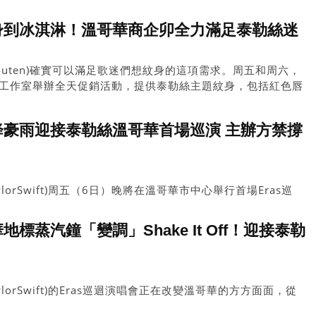
市長沈觀健，都在社交媒體貼文歡迎泰勒絲。
｜從紋身到冰淇淋！溫哥華商企卯全力滿足泰勒絲迷
nHouten)確實可以滿足歌迷們想紋身的這項需求。周五和周六，
unny工作室舉辦全天促銷活動，提供泰勒絲主題紋身，包括紅色唇
一條滑行的蛇，這些都是真正泰勒絲粉(Swifties)所熟知的。
｜料天降豪雨迎接泰勒絲溫哥華首場巡演 主辦方禁撐
lorSwift)周五（6日）晚將在溫哥華市中心舉行首場Eras巡
館禁止泰勒絲粉絲(Swifties)攜帶雨傘。
哥華地標蒸汽鐘「變調」Shake It Off！迎接泰勒
lorSwift)的Eras巡迴演唱會正在改變溫哥華的方方面面，從
蒸汽鐘的旋律調整，到周五(6日)首場演出前成千上萬的歌迷湧入這