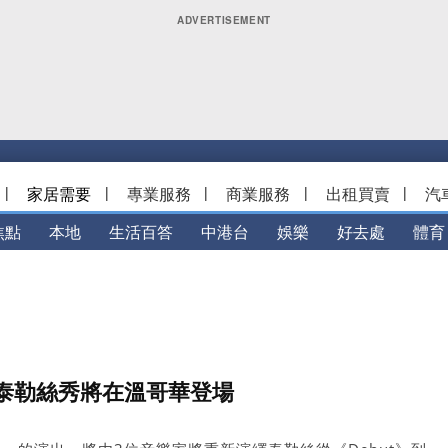
|
家居需要
|
專業服務
|
商業服務
|
出租買賣
|
汽
焦點
本地
生活百答
中港台
娛樂
好去處
體育
泰勒絲秀將在溫哥華登場