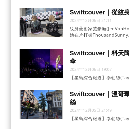
(DavidEby)、溫哥華
Swiftcouver
2024年12月06日 21:11
紋身藝術家范豪頓(JenVa
她在片打街ThousandS
膏、紙飛機、一隻Karma貓和
Swiftcouver
傘
2024年12月06日 19:07
【星島綜合報道】泰勒絲(Tay
演，預計將會有大雨，但演唱會場
Swiftcouver｜溫
絲
2024年12月05日 21:49
【星島綜合報道】泰勒絲(Tay
蓋士鎮(Gastown)地標