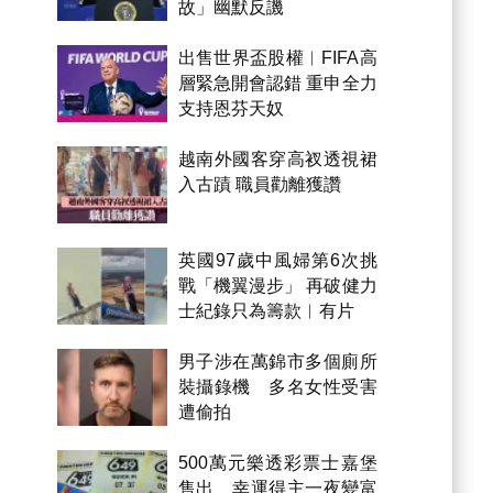
故」幽默反譏
出售世界盃股權︱FIFA高
層緊急開會認錯 重申全力
支持恩芬天奴
越南外國客穿高衩透視裙
入古蹟 職員勸離獲讚
英國97歲中風婦第6次挑
戰「機翼漫步」 再破健力
士紀錄只為籌款︱有片
男子涉在萬錦市多個廁所
裝攝錄機 多名女性受害
遭偷拍
500萬元樂透彩票士嘉堡
售出 幸運得主一夜變富