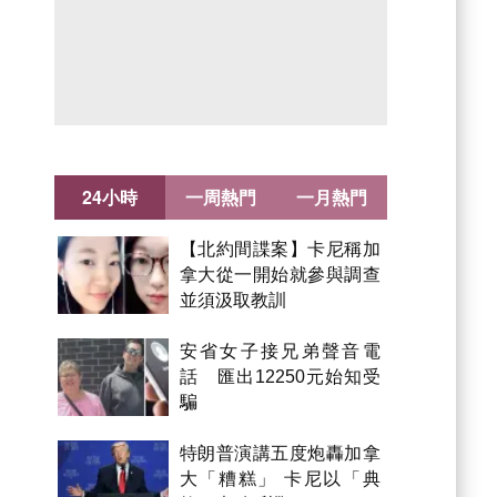
24小時
一周熱門
一月熱門
【北約間諜案】卡尼稱加
拿大從一開始就參與調查
並須汲取教訓
安省女子接兄弟聲音電
話 匯出12250元始知受
騙
特朗普演講五度炮轟加拿
大「糟糕」 卡尼以「典