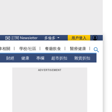
✉
訂閱 Newsletter
多倫多
用戶登入
車相關
|
學校/社區
|
餐廳飲食
|
醫療健康
|
財經
健康
專欄
超市折扣
雜貨折扣