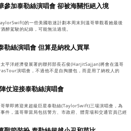
華參加泰勒絲演唱會 卻被海關拒絕入境
ylorSwift)的一些美國歌迷計劃本周末到溫哥華觀看她最後
去有酒醉駕駛的紀錄，可能無法過境。
泰勒絲演唱會 但算是納稅人買單
洋經濟發展署的聯邦部長石俊(HarjitSajjan)將會在溫哥
ft)ErasTour演唱會，不過他不是自掏腰包，而是用了納稅人的
大陣仗迎接泰勒絲演唱會
即將迎來超級巨星泰勒絲(TaylorSwift)三場演唱會，為
規事件，溫哥華當局包括警方、市政府、體育場和交通官員已經
萬聖節裝扮 泰勒絲超越小丑和芭比