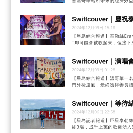
會溫哥華站所帶來的經濟效
至足以媲美2010年溫哥華冬
Swiftcouver
2024年12月09日 15:18
【星島綜合報道】泰勒絲Er
T卹可能會被收起來，但接下
繫，決定利用紋身來留住永
Swiftcouver
2024年12月09日 01:28
【星島綜合報道】溫哥華一名泰
門外碰運氣，最終獲得善長贈票
Swiftcouver
2024年12月06日 22:58
【星島記者報道】巨星泰勒絲(Ta
終3場，成千上萬的歌迷湧入