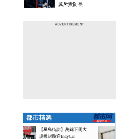
厲斥責防長