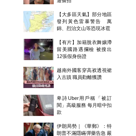
遭偷拍
【大多區天氣】部分地區
發列黃色雷暴警告 萬
錦、烈治文山等恐現冰雹
【有片】加籍脫衣舞孃滯
留美國路遇攔檢 被搜出
12張假身份證
越南外國客穿高衩透視裙
入古蹟 職員勸離獲讚
卑詩Uber用戶稱「被訂
閱」高級服務 每月暗中扣
款
伊朗局勢｜《華郵》：特
朗普不滿隱瞞彈藥告急 嚴