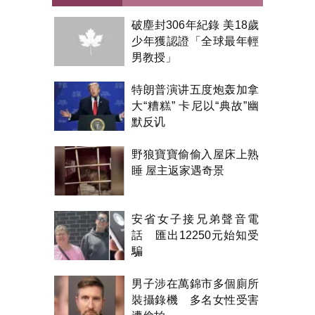
破塵封306年紀錄 美18歲
少年獲認證「全球最年輕
男教授」
特朗普演讲五度炮轰加拿
大“糟糕” 卡尼以“典故”幽
默反讥
野狼寶寶偷偷入屋床上熟
睡 屋主返家遇奇景
安省女子接兄弟聲音電
話 匯出12250元始知受
騙
男子涉在萬錦市多個廁所
裝攝錄機 多名女性受害