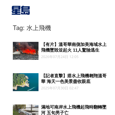
Tag: 水上飛機
【有片】溫哥華南側加美海域水上
飛機墜毀並起火 11人驚險逃生
2026年07月24日 12:05
【記者直擊】搭水上飛機翱翔溫哥
華 海天一色美景盡收眼底
2025年07月30日 02:47
滿地可南岸水上飛機起飛時翻轉墜
河 五旬男子亡