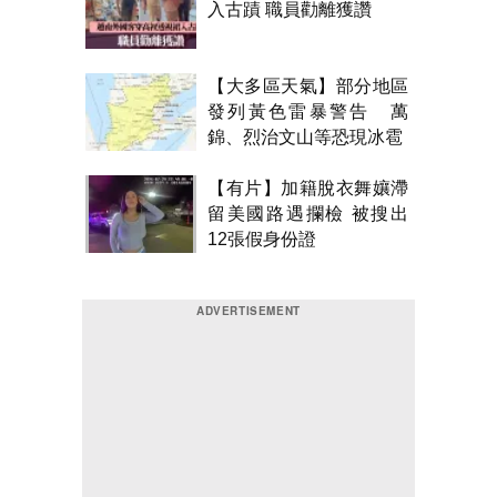
入古蹟 職員勸離獲讚
【大多區天氣】部分地區
發列黃色雷暴警告 萬
錦、烈治文山等恐現冰雹
【有片】加籍脫衣舞孃滯
留美國路遇攔檢 被搜出
12張假身份證