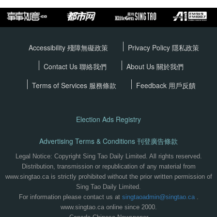
Accessibility 殘障無礙政策
Privacy Policy
隱私政策
Contact Us 聯絡我們
About Us 關於我們
Terms of Services
服務條款
Feedback 用戶反饋
Election Ads Registry
Advertising Terms & Conditions 刊登廣告條款
Legal Notice: Copyright Sing Tao Daily Limited. All rights reserved.
Distribution, transmission or republication of any material from
www.singtao.ca is strictly prohibited without the prior written permission of
Sing Tao Daily Limited.
For information please contact us at
singtaoadmin@singtao.ca
.
www.singtao.ca online since 2000.