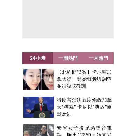
24小時
一周熱門
一月熱門
【北約間諜案】卡尼稱加
拿大從一開始就參與調查
並須汲取教訓
特朗普演讲五度炮轰加拿
大“糟糕” 卡尼以“典故”幽
默反讥
安省女子接兄弟聲音電
話 匯出12250元始知受