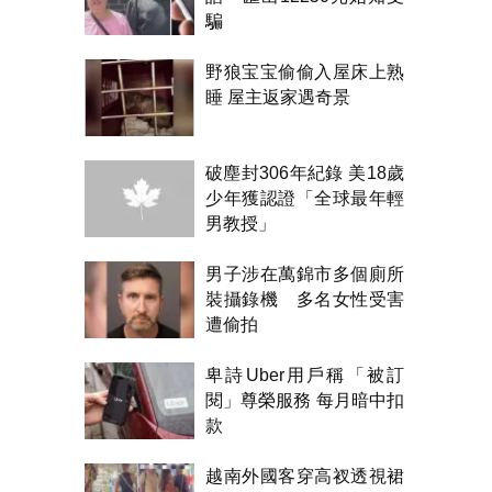
騙
野狼宝宝偷偷入屋床上熟
睡 屋主返家遇奇景
破塵封306年紀錄 美18歲
少年獲認證「全球最年輕
男教授」
男子涉在萬錦市多個廁所
裝攝錄機 多名女性受害
遭偷拍
卑詩Uber用戶稱「被訂
閱」尊榮服務 每月暗中扣
款
越南外國客穿高衩透視裙