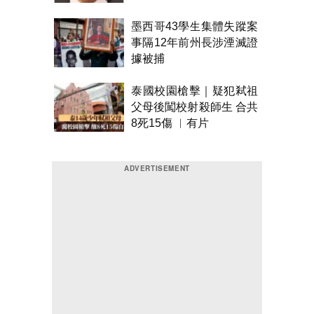
墨西哥43學生集體失蹤案
事隔12年前州長涉湮滅證
據被捕
泰國校園槍擊｜疑犯弒祖
父母後闖校射殺師生 合共
8死15傷 ︱有片