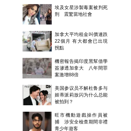
埃及女星涉製毒案被判死
刑 震驚當地社會
加拿大平均租金叫價連跌
22個月 有大都會已出現
拐點
機密報告揭印度黑幫借學
簽滲透加拿大 八年間罪
案激增88倍
美国参议员不解杜鲁多与
姬蒂派莉放闪为什么总能
被拍到？
旺市機動遊戲操作員被
捕 涉安全檢查期間非禮
青少年遊客