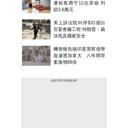
遭租客蹲守12次穿崩 判
賠3.6萬元
美上訴法院叫停$31億白
宮宴會廳工程 特朗普：裁
決危及國家安全
機密報告揭印度黑幫借學
簽滲透加拿大 八年間罪
案激增88倍