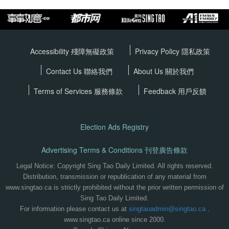
Accessibility 殘障無礙政策
Privacy Policy
隱私政策
Contact Us 聯絡我們
About Us 關於我們
Terms of Services
服務條款
Feedback 用戶反饋
Election Ads Registry
Advertising Terms & Conditions 刊登廣告條款
Legal Notice: Copyright Sing Tao Daily Limited. All rights reserved.
Distribution, transmission or republication of any material from
www.singtao.ca is strictly prohibited without the prior written permission of
Sing Tao Daily Limited.
For information please contact us at
singtaoadmin@singtao.ca
.
www.singtao.ca online since 2000.