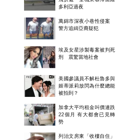
多利亞過夜
萬錦市深夜小巷性侵案
警方追緝亞裔疑犯
埃及女星涉製毒案被判死
刑 震驚當地社會
美國參議員不解杜魯多與
姬蒂派莉放閃為什麼總能
被拍到？
加拿大平均租金叫價連跌
22個月 有大都會已見轉
勢
列治文房東「收樓自住」