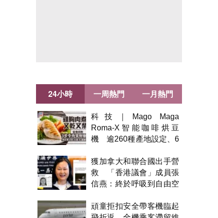
24小時
一周熱門
一月熱門
科技｜Mago Maga
Roma-X智能咖啡烘豆
機 逾260種產地設定、6
級烘焙 300克一次完成
獲加拿大和聯合國出手營
救 「香港議會」成員張
信燕：終於呼吸到自由空
氣！
頑童拒扣安全帶客機臨起
飛折返 全機乘客滯留維