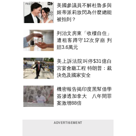
美國參議員不解杜魯多與
姬蒂派莉放閃為什麼總能
被拍到？
列治文房東「收樓自住」
遭租客蹲守12次穿崩 判
賠3.6萬元
美上訴法院叫停$31億白
宮宴會廳工程 特朗普：裁
決危及國家安全
機密報告揭印度黑幫借學
簽滲透加拿大 八年間罪
案激增88倍