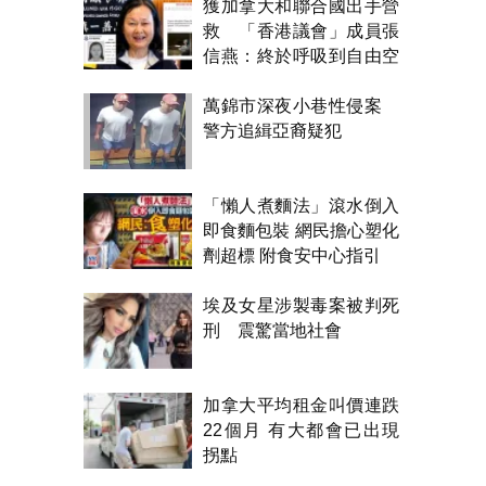
獲加拿大和聯合國出手營
救 「香港議會」成員張
信燕：終於呼吸到自由空
氣！
萬錦市深夜小巷性侵案
警方追緝亞裔疑犯
「懶人煮麵法」滾水倒入
即食麵包裝 網民擔心塑化
劑超標 附食安中心指引
埃及女星涉製毒案被判死
刑 震驚當地社會
加拿大平均租金叫價連跌
22個月 有大都會已出現
拐點