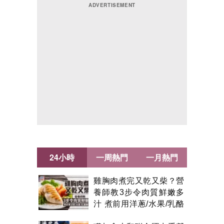
24小時
一周熱門
一月熱門
雞胸肉煮完又乾又柴？營
養師教3步令肉質鮮嫩多
汁 煮前用洋蔥/水果/乳酪
醃製都得？