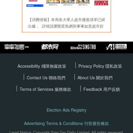
Accessibility 殘障無礙政策
Privacy Policy
隱私政策
Contact Us 聯絡我們
About Us 關於我們
Terms of Services
服務條款
Feedback 用戶反饋
Election Ads Registry
Advertising Terms & Conditions 刊登廣告條款
Legal Notice: Copyright Sing Tao Daily Limited. All rights reserved.