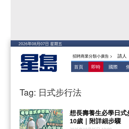
請人
招聘商業分類小廣告 >
首頁
即時
國際
Tag: 日式步行法
想長壽養生必學日式步
10歲｜附詳細步驟