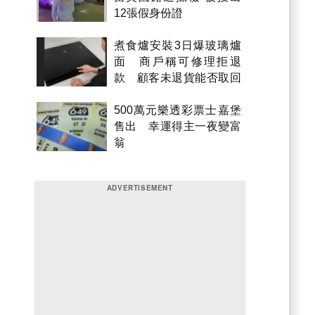
12張假身份證
煮食爐安裝3日爆玻璃爐
面 商戶稱可修理拒退
款 顧客未退貨能否取回
金錢？
500萬元樂透彩票士嘉堡
售出 幸運得主一夜變富
翁