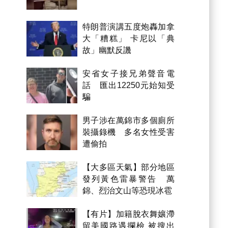
特朗普演講五度炮轟加拿
大「糟糕」 卡尼以「典
故」幽默反譏
安省女子接兄弟聲音電
話 匯出12250元始知受
騙
男子涉在萬錦市多個廁所
裝攝錄機 多名女性受害
遭偷拍
【大多區天氣】部分地區
發列黃色雷暴警告 萬
錦、烈治文山等恐現冰雹
【有片】加籍脫衣舞孃滯
留美國路遇攔檢 被搜出