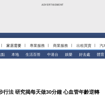
|
家居需要
|
專業服務
|
商業服務
|
出租買賣
|
汽
焦點
本地
生活百答
中港台
娛樂
好去處
體育
行法 研究揭每天做30分鐘 心血管年齡逆轉