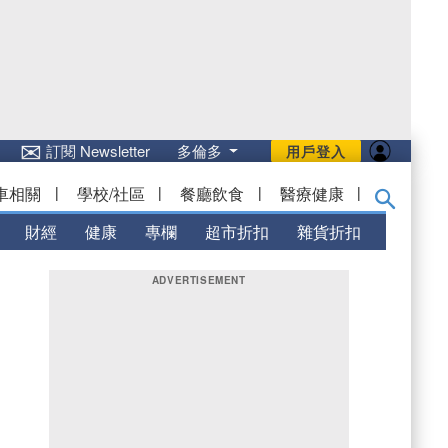
✉
訂閱 Newsletter
多倫多
用戶登入
車相關
|
學校/社區
|
餐廳飲食
|
醫療健康
|
財經
健康
專欄
超市折扣
雜貨折扣