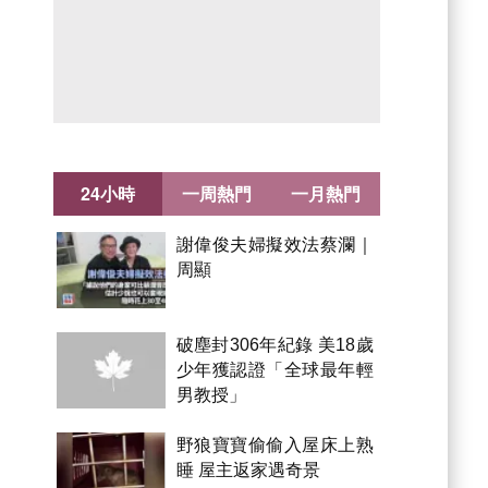
24小時
一周熱門
一月熱門
謝偉俊夫婦擬效法蔡瀾｜
周顯
破塵封306年紀錄 美18歲
少年獲認證「全球最年輕
男教授」
野狼寶寶偷偷入屋床上熟
睡 屋主返家遇奇景