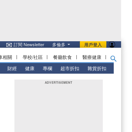
✉
訂閱 Newsletter
多倫多
用戶登入
車相關
|
學校/社區
|
餐廳飲食
|
醫療健康
|
財經
健康
專欄
超市折扣
雜貨折扣