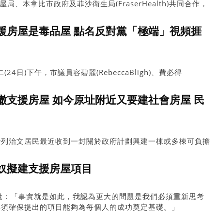
局、本拿比市政府及菲沙衛生局(FraserHealth)共同合作，
.5389號興建40個支援式住宅單位，以及10個綜合護理住宅單位。
，市府將會把土地租予卑詩房屋局。同時，卑詩房屋局與本拿比
援房屋是毒品屋 點名反對黨「極端」視頻捱
地用途重新規劃，以及展開社區諮詢工作。
二(24日)下午，市議員容碧麗(RebeccaBligh)、費必得
Maloney)和奧爾(SeanOrr)舉行了新聞發布會，他們對周楠
言論感到擔憂。
撤支援房屋 如今原址附近又要建社會房屋 民
些列治文居民最近收到一封關於政府計劃興建一棟或多棟可負擔
發民眾議論。由於之前省府和市府曾計劃在該路段興建「支援房
use)，引發民眾反彈，這一次新提出的房屋計劃，令不少民眾心生疑
奴擬建支援房屋項目
ohnRustad)稱，這代表民眾對政府信任度不足，對政策執行
m)說：「事實就是如此，我認為更大的問題是我們必須重新思考
必須確保提出的項目能夠為每個人的成功奠定基礎。」