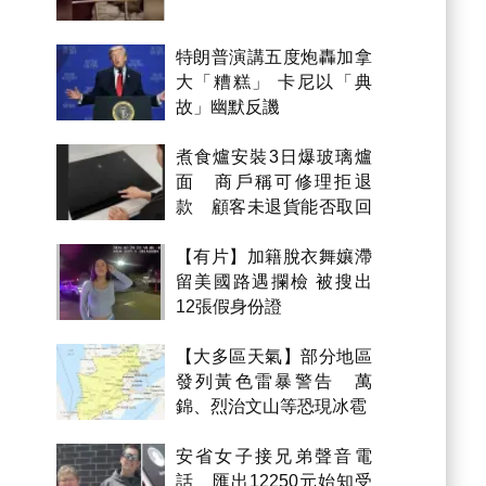
特朗普演講五度炮轟加拿
大「糟糕」 卡尼以「典
故」幽默反譏
煮食爐安裝3日爆玻璃爐
面 商戶稱可修理拒退
款 顧客未退貨能否取回
金錢？
【有片】加籍脫衣舞孃滯
留美國路遇攔檢 被搜出
12張假身份證
【大多區天氣】部分地區
發列黃色雷暴警告 萬
錦、烈治文山等恐現冰雹
安省女子接兄弟聲音電
話 匯出12250元始知受