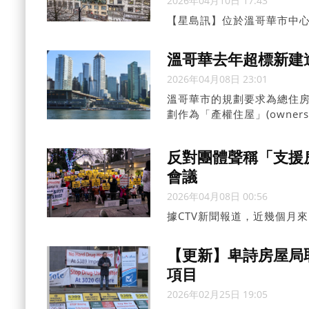
2026年04月10日 17:43
【星島訊】位於溫哥華市中心東端的
(TungSamLau)，將
女性和家庭。
溫哥華去年超標新建逾
2026年04月08日 23:01
溫哥華市的規劃要求為總住房單位
劃作為「產權住屋」(owner
反對團體聲稱「支援
會議
2026年04月08日 00:56
據CTV新聞報道，近幾個月來
(Let’sVoteAssoci
活動。
【更新】卑詩房屋局
項目
2026年02月25日 19:05