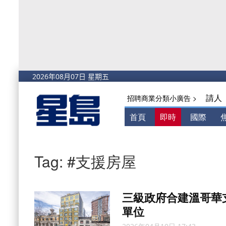
請人
招聘商業分類小廣告 >
首頁
即時
國際
Tag: #支援房屋
三級政府合建溫哥華
單位