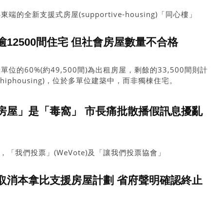
全新支援式房屋(supportive-housing)「同心樓」
提供76個住宅單位，服務華裔女長者，以及具華裔與原住民背景的其他
12500間住宅 但社會房屋數量不合格
的60%(約49,500間)為出租房屋，剩餘的33,500間則計
shiphousing)，位於多單位建築中，而非獨棟住宅。
房屋」是「毒窩」 市長痛批散播假訊息擾亂
，「我們投票」(WeVote)及「讓我們投票協會」
ation)一直活躍於組織民眾反對支援房屋項目，經常在各市政廳舉行抗議
取消本拿比支援房屋計劃 省府聲明確認終止