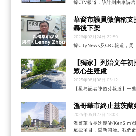
據CTV報道，該計劃由卑詩房屋
擬於本拿比ImperialSt
該地點由本拿比市政府擁有
華裔市議員微信稱支
市政府合作，進行初步的土
轟後下架
2026年02月24日 22:50
據CityNews及CBC報道，周
(PeteFry)、馬洛尼(Lucy
(LennyZhou)分享的視頻
【獨家】列治文年初
眾心生疑慮
2025年08月08日 03:12
【星島記者陳儀芬報道】一
的社會房屋的說明信函，引
屋」(supportiveho
溫哥華市終止基茨蘭
慮。卑詩保守黨黨領羅仕德(J
2025年05月27日 18:08
力深感無奈。
溫哥華市長沈觀健(KenSi
這些項目，重新開始。我們