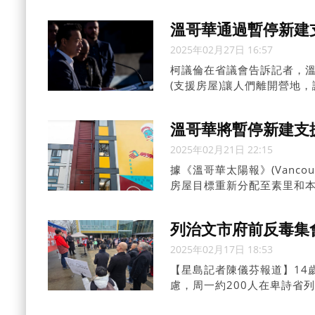
溫哥華通過暫停新建
2025年02月27日 16:57
柯議倫在省議會告訴記者，
(支援房屋)讓人們離開營地
看到如此多的成功案例，但我
溫哥華將暫停新建支
2025年02月21日 22:15
據《溫哥華太陽報》(Vanc
房屋目標重新分配至素里和
列治文市府前反毒集會
2025年02月17日 18:53
【星島記者陳儀芬報道】14
慮，周一約200人在卑詩省
治人物以及社區代表都表達