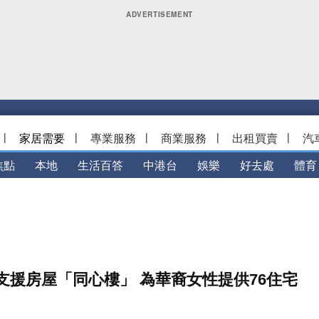
|
家居需要
|
專業服務
|
商業服務
|
出租買賣
|
汽
焦點
本地
生活百答
中港台
娛樂
好去處
體育
支援房屋「同心樓」 為華裔女性提供76住宅