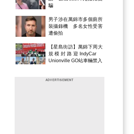
騙
男子涉在萬錦市多個廁所
裝攝錄機 多名女性受害
遭偷拍
【星島街訪】萬錦下周大
規模封路迎IndyCar
Unionville GO站車輛禁入