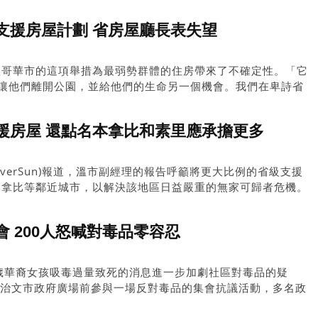
支援房屋計劃 省房屋廳長表失望
溫哥華市的這項舉措為最弱勢群體的住房帶來了不確定性。「它
，讓他們離開公園，並給他們的生命另一個機會。我們在卑詩省
認為(溫哥華市)投票結果令人失望。」
援房屋 還點名本拿比和素里應承擔更多
ouverSun)報道，溫市副經理的報告呼籲將更大比例的省級支援
本拿比等鄰近城市，以解決該地區日益嚴重的無家可歸者危機。
 200人怒喊對毒品零容忍
歲華裔女孩吸毒過量致死的消息進一步加劇社區對毒品的疑
列治文市政府廣場前參與一場反對毒品的集會抗議活動，多名政
對毒品零容忍的態度。