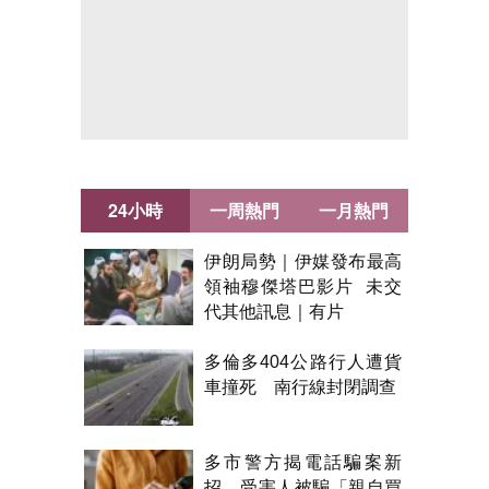
24小時
一周熱門
一月熱門
伊朗局勢｜伊媒發布最高
領袖穆傑塔巴影片 未交
代其他訊息｜有片
多倫多404公路行人遭貨
車撞死 南行線封閉調查
多市警方揭電話騙案新
招 受害人被騙「親自買