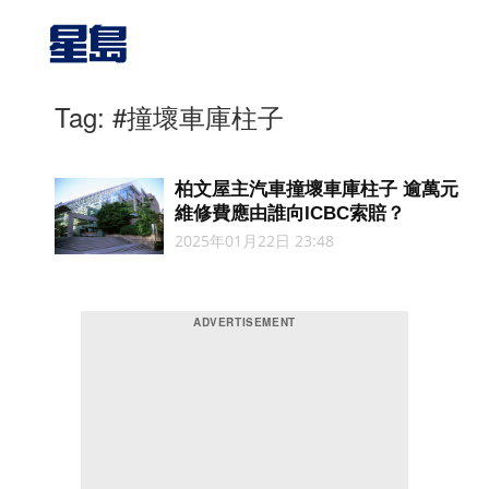
Tag: #撞壞車庫柱子
柏文屋主汽車撞壞車庫柱子 逾萬元
維修費應由誰向ICBC索賠？
2025年01月22日 23:48