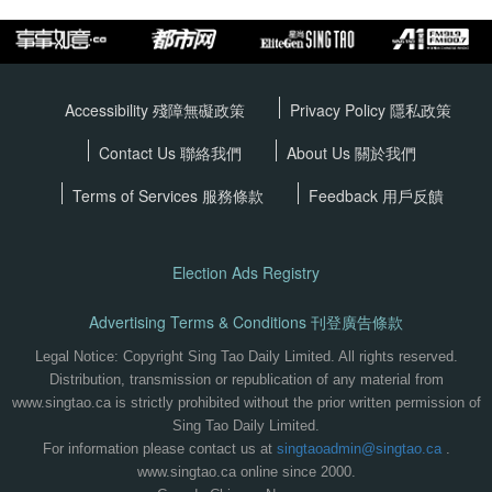
Accessibility 殘障無礙政策
Privacy Policy
隱私政策
Contact Us 聯絡我們
About Us 關於我們
Terms of Services
服務條款
Feedback 用戶反饋
Election Ads Registry
Advertising Terms & Conditions 刊登廣告條款
Legal Notice: Copyright Sing Tao Daily Limited. All rights reserved.
Distribution, transmission or republication of any material from
www.singtao.ca is strictly prohibited without the prior written permission of
Sing Tao Daily Limited.
For information please contact us at
singtaoadmin@singtao.ca
.
www.singtao.ca online since 2000.