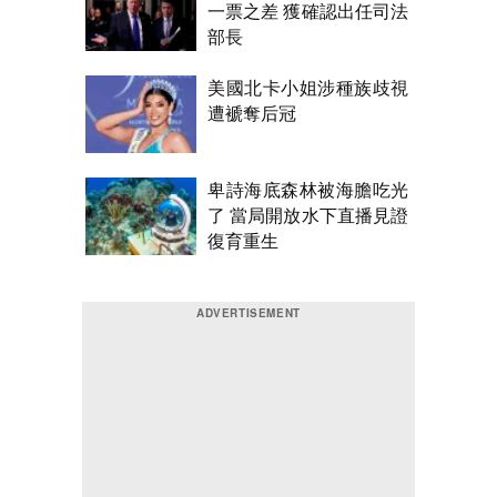
一票之差 獲確認出任司法
部長
美國北卡小姐涉種族歧視
遭褫奪后冠
卑詩海底森林被海膽吃光
了 當局開放水下直播見證
復育重生