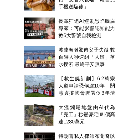
手機送騙徒」
長輩狂追AI短劇恐陷腦腐
專家：可能影響認知能力
教6大警號自我檢測
波蘭海灘驚傳父子失蹤 數
百遊人秒速組「人鏈」落
水搜索 最終平安無事
【救生艇計劃】6.2萬宗
人道申請恐候逾10年 關
慧貞撐國會聯署促3年清
積壓
大溫爛尾地盤由AI代為
「完工」秒變豪宅 叫價高
達1280萬元
特朗普私人律師布蘭奇以