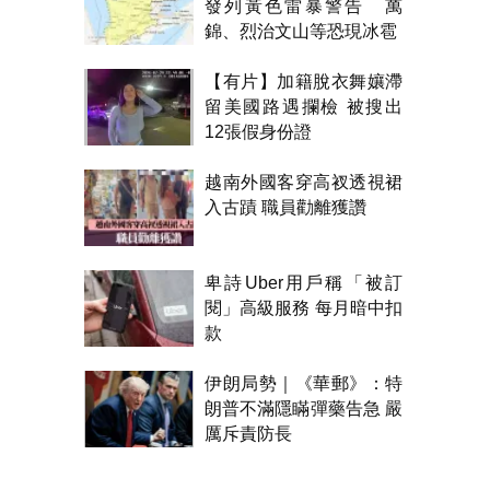
發列黃色雷暴警告 萬
錦、烈治文山等恐現冰雹
【有片】加籍脫衣舞孃滯
留美國路遇攔檢 被搜出
12張假身份證
越南外國客穿高衩透視裙
入古蹟 職員勸離獲讚
卑詩Uber用戶稱「被訂
閱」高級服務 每月暗中扣
款
伊朗局勢｜《華郵》：特
朗普不滿隱瞞彈藥告急 嚴
厲斥責防長