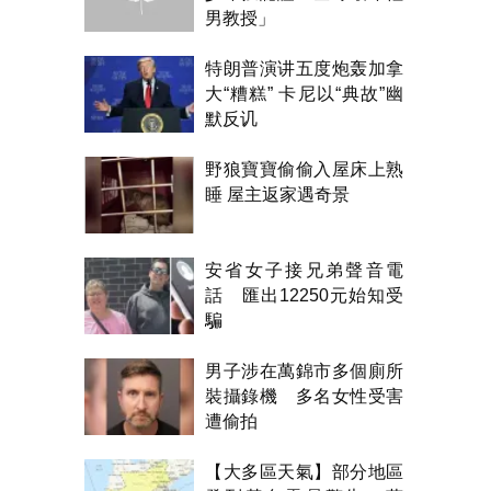
男教授」
特朗普演讲五度炮轰加拿
大“糟糕” 卡尼以“典故”幽
默反讥
野狼寶寶偷偷入屋床上熟
睡 屋主返家遇奇景
安省女子接兄弟聲音電
話 匯出12250元始知受
騙
男子涉在萬錦市多個廁所
裝攝錄機 多名女性受害
遭偷拍
【大多區天氣】部分地區