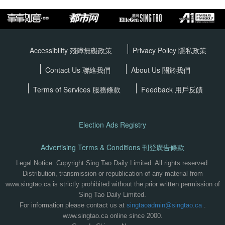
Accessibility 殘障無礙政策
Privacy Policy
隱私政策
Contact Us 聯絡我們
About Us 關於我們
Terms of Services
服務條款
Feedback 用戶反饋
Election Ads Registry
Advertising Terms & Conditions 刊登廣告條款
Legal Notice: Copyright Sing Tao Daily Limited. All rights reserved.
Distribution, transmission or republication of any material from
www.singtao.ca is strictly prohibited without the prior written permission of
Sing Tao Daily Limited.
For information please contact us at
singtaoadmin@singtao.ca
.
www.singtao.ca online since 2000.