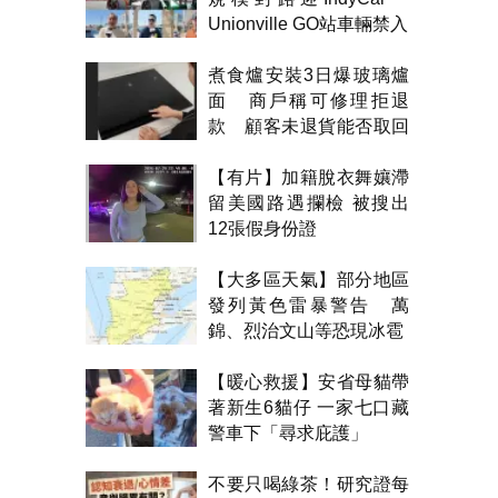
Unionville GO站車輛禁入
煮食爐安裝3日爆玻璃爐
面 商戶稱可修理拒退
款 顧客未退貨能否取回
金錢？
【有片】加籍脫衣舞孃滯
留美國路遇攔檢 被搜出
12張假身份證
【大多區天氣】部分地區
發列黃色雷暴警告 萬
錦、烈治文山等恐現冰雹
【暖心救援】安省母貓帶
著新生6貓仔 一家七口藏
警車下「尋求庇護」
不要只喝綠茶！研究證每