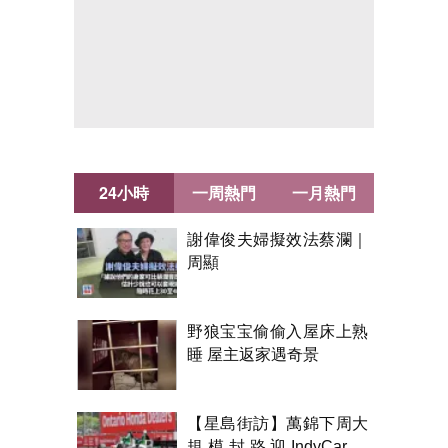
24小時
一周熱門
一月熱門
謝偉俊夫婦擬效法蔡瀾｜
周顯
野狼宝宝偷偷入屋床上熟
睡 屋主返家遇奇景
【星島街訪】萬錦下周大
規模封路迎IndyCar