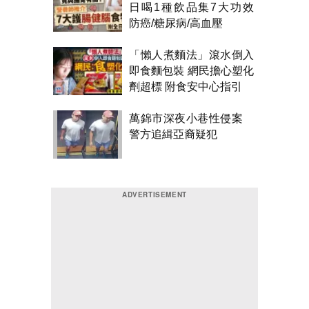
日喝1種飲品集7大功效
防癌/糖尿病/高血壓
「懶人煮麵法」滾水倒入
即食麵包裝 網民擔心塑化
劑超標 附食安中心指引
萬錦市深夜小巷性侵案
警方追緝亞裔疑犯