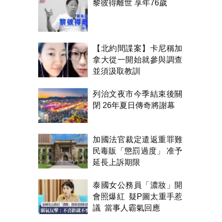
黎彼得離世 享年76歲
【北約間諜案】卡尼稱加
拿大從一開始就參與調查
並須汲取教訓
列治文夜市今季結束後關
閉 26年夏日傳奇將謝幕
加國法官裁定遣返重罪難
民毒販「懲罰過度」 准予
延長上訴期限
泰國女公務員「濃妝」開
會照爆紅 疑P圖太重手惹
議 當事人霸氣回應