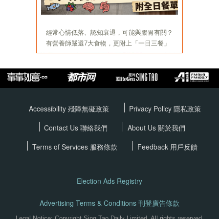
Accessibility 殘障無礙政策
Privacy Policy
隱私政策
Contact Us 聯絡我們
About Us 關於我們
Terms of Services
服務條款
Feedback 用戶反饋
Election Ads Registry
Advertising Terms & Conditions 刊登廣告條款
Legal Notice: Copyright Sing Tao Daily Limited. All rights reserved.