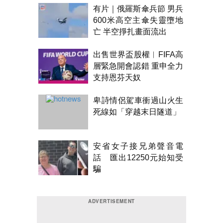
有片｜俄羅斯傘兵節 男兵
600米高空主傘失靈墮地
亡 半空掙扎畫面流出
出售世界盃股權︱FIFA高
層緊急開會認錯 重申全力
支持恩芬天奴
卑詩情侶駕車衝過山火生
死線如「穿越末日隧道」
安省女子接兄弟聲音電
話 匯出12250元始知受
騙