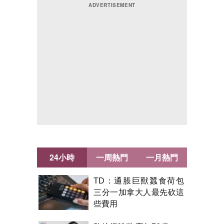
24小時
一周熱門
一月熱門
TD：通脹巨獸蠶食荷包
三分一加拿大人最先砍這
些費用