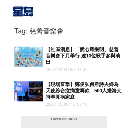
Tag: 慈善音樂會
【社區消息】「愛⼼耀樂明」慈善
⾳樂會下月舉行 逾10位歌手參與演
出
2025年04月10日 11:37
【現場直擊】鄭俊弘何雁詩夫婦為
天使綜合症病童籌款 500人燈海支
持罕見病家庭
2025年03月31日 07:10