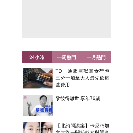
24小時
一周熱門
一月熱門
TD：通脹巨獸蠶食荷包
三分一加拿大人最先砍這
些費用
黎彼得離世 享年76歲
【北約間諜案】卡尼稱加
拿大從一開始就參與調查