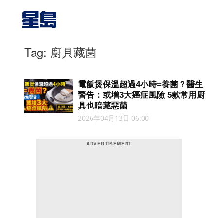
Tag: 廚具藏菌
電飯煲保溫超過4小時=養菌？醫生
警告：或增3大癌症風險 5款常用廚
具也暗藏惡菌
2026年04月13日 06:00