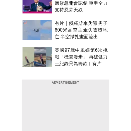
層緊急開會認錯 重申全力
支持恩芬天奴
有片｜俄羅斯傘兵節 男子
600米高空主傘失靈墮地
亡 半空掙扎畫面流出
英國97歲中風婦第6次挑
戰「機翼漫步」 再破健力
士紀錄只為籌款︱有片