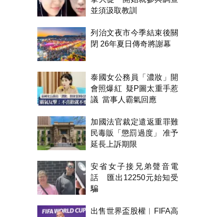
並須汲取教訓
列治文夜市今季結束後關
閉 26年夏日傳奇將謝幕
泰國女公務員「濃妝」開
會照爆紅 疑P圖太重手惹
議 當事人霸氣回應
加國法官裁定遣返重罪難
民毒販「懲罰過度」 准予
延長上訴期限
安省女子接兄弟聲音電
話 匯出12250元始知受
騙
出售世界盃股權︱FIFA高