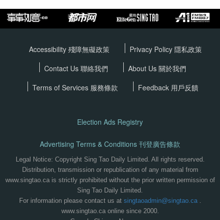
Accessibility 殘障無礙政策
Privacy Policy
隱私政策
Contact Us 聯絡我們
About Us 關於我們
Terms of Services
服務條款
Feedback 用戶反饋
Election Ads Registry
Advertising Terms & Conditions 刊登廣告條款
Legal Notice: Copyright Sing Tao Daily Limited. All rights reserved.
Distribution, transmission or republication of any material from
www.singtao.ca is strictly prohibited without the prior written permission of
Sing Tao Daily Limited.
For information please contact us at
singtaoadmin@singtao.ca
.
www.singtao.ca online since 2000.