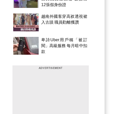
12張假身份證
越南外國客穿高衩透視裙
入古蹟 職員勸離獲讚
卑詩Uber用戶稱「被訂
閱」高級服務 每月暗中扣
款