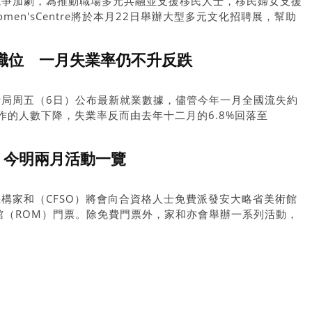
競爭加劇，為推動職場多元共融並支援移民人士，移民婦女支援
antWomen'sCentre將於本月22日舉辦大型多元文化招聘展，幫助
萬個職位 一月失業率仍不升反跌
計局周五（6日）公布最新就業數據，儘管今年一月全國流失約
工作的人數下降，失業率反而由去年十二月的6.8%回落至
 今明兩月活動一覽
構家和（CFSO）將會向合資格人士免費派發安大略省美術館
館（ROM）門票。除免費門票外，家和亦會舉辦一系列活動，
服務、入籍服務等範疇，有興趣參加的人士可以到家和網站報