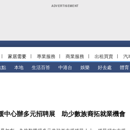
|
家居需要
|
專業服務
|
商業服務
|
出租買賣
|
汽
焦點
本地
生活百答
中港台
娛樂
好去處
體育
援中心辦多元招聘展 助少數族裔拓就業機會