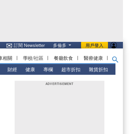
✉
訂閱 Newsletter
多倫多
用戶登入
車相關
|
學校/社區
|
餐廳飲食
|
醫療健康
|
財經
健康
專欄
超市折扣
雜貨折扣