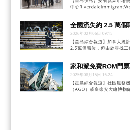
【星島快訊】安省就業市場
中心RiverdaleImmigr
少數族裔求職。
全國流失約 2.5 
2026年02月06日 09:15
【星島綜合報道】加拿大統
2.5萬個職位，但由於尋找
6.5%。
家和派免費ROM門票
2025年08月15日 16:24
【星島綜合報道】社區服務機
（AGO）或皇家安大略博物
涵蓋就業服務、新移民安居
名。