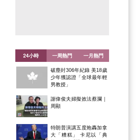
24小時
一周熱門
一月熱門
破塵封306年紀錄 美18歲
少年獲認證「全球最年輕
男教授」
謝偉俊夫婦擬效法蔡瀾｜
周顯
特朗普演講五度炮轟加拿
大「糟糕」 卡尼以「典