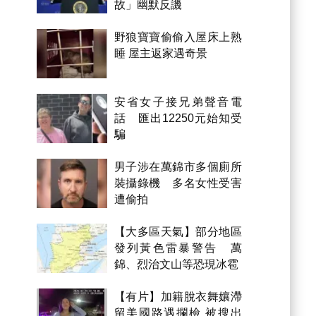
故」幽默反譏
野狼寶寶偷偷入屋床上熟
睡 屋主返家遇奇景
安省女子接兄弟聲音電
話 匯出12250元始知受
騙
男子涉在萬錦市多個廁所
裝攝錄機 多名女性受害
遭偷拍
【大多區天氣】部分地區
發列黃色雷暴警告 萬
錦、烈治文山等恐現冰雹
【有片】加籍脫衣舞孃滯
留美國路遇攔檢 被搜出