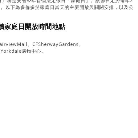
日）將是安省今年首個法定假日「家庭日」。該節日定於每年2
期。以下為多倫多於家庭日當天的主要開放與關閉安排，以及公
讀家庭日開放時間地點
iewMall、CFSherwayGardens、
e及Yorkdale購物中心。