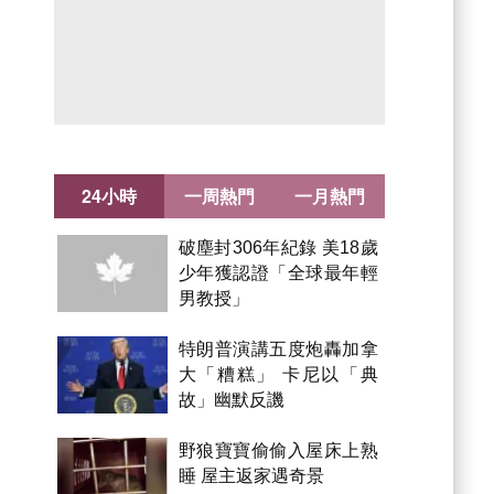
24小時
一周熱門
一月熱門
破塵封306年紀錄 美18歲
少年獲認證「全球最年輕
男教授」
特朗普演講五度炮轟加拿
大「糟糕」 卡尼以「典
故」幽默反譏
野狼寶寶偷偷入屋床上熟
睡 屋主返家遇奇景