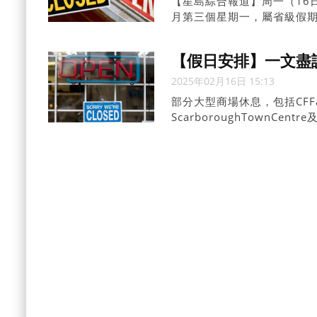
【星島綜合報道】周一（16
月第三個星期一，屬省級假
共交通服務調整。
【假日安排】一文盡
2025年02月16日 15:13
部分大型商場休息，包括CFFairv
ScarboroughTownCentr