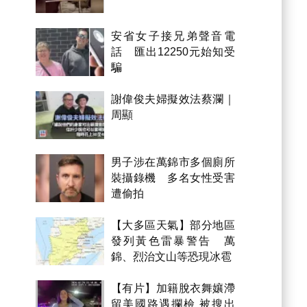
安省女子接兄弟聲音電
話 匯出12250元始知受
騙
謝偉俊夫婦擬效法蔡瀾｜
周顯
男子涉在萬錦市多個廁所
裝攝錄機 多名女性受害
遭偷拍
【大多區天氣】部分地區
發列黃色雷暴警告 萬
錦、烈治文山等恐現冰雹
【有片】加籍脫衣舞孃滯
留美國路遇攔檢 被搜出