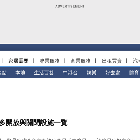
|
家居需要
|
專業服務
|
商業服務
|
出租買賣
|
汽
焦點
本地
生活百答
中港台
娛樂
好去處
體育
倫多開放與關閉設施一覽