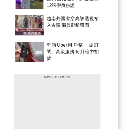
12張假身份證
越南外國客穿高衩透視裙
入古蹟 職員勸離獲讚
卑詩Uber用戶稱「被訂
閱」高級服務 每月暗中扣
款