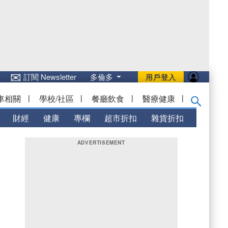
✉
訂閱 Newsletter
多倫多
用戶登入
車相關
|
學校/社區
|
餐廳飲食
|
醫療健康
|
財經
健康
專欄
超市折扣
雜貨折扣