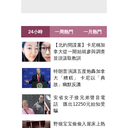
24小時
一周熱門
一月熱門
【北約間諜案】卡尼稱加
拿大從一開始就參與調查
並須汲取教訓
特朗普演講五度炮轟加拿
大「糟糕」 卡尼以「典
故」幽默反譏
安省女子接兄弟聲音電
話 匯出12250元始知受
騙
野狼宝宝偷偷入屋床上熟