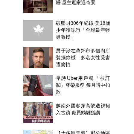
睡 屋主返家遇奇景
破塵封306年紀錄 美18歲
少年獲認證「全球最年輕
男教授」
男子涉在萬錦市多個廁所
裝攝錄機 多名女性受害
遭偷拍
卑詩Uber用戶稱「被訂
閱」尊榮服務 每月暗中扣
款
越南外國客穿高衩透視裙
入古蹟 職員勸離獲讚
【大多區天氣】部分地區