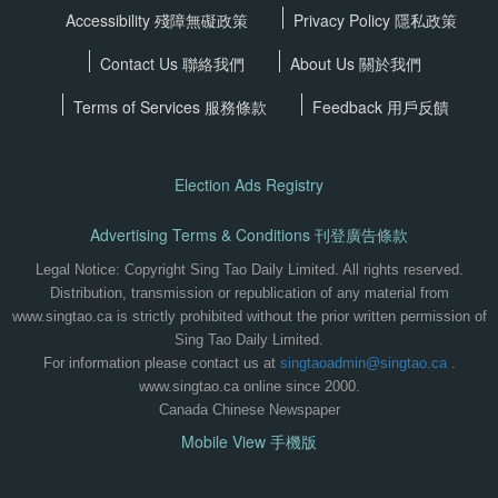
Accessibility 殘障無礙政策
Privacy Policy
隱私政策
Contact Us 聯絡我們
About Us 關於我們
Terms of Services
服務條款
Feedback 用戶反饋
Election Ads Registry
Advertising Terms & Conditions 刊登廣告條款
Legal Notice: Copyright Sing Tao Daily Limited. All rights reserved.
Distribution, transmission or republication of any material from
www.singtao.ca is strictly prohibited without the prior written permission of
Sing Tao Daily Limited.
For information please contact us at
singtaoadmin@singtao.ca
.
www.singtao.ca online since 2000.
Canada Chinese Newspaper
Mobile View 手機版