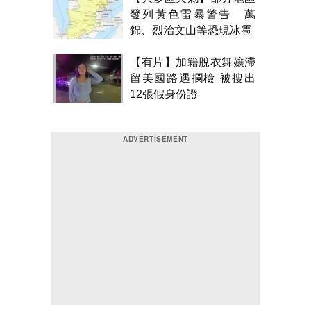
發列黃色雷暴警告 萬
錦、烈治文山等恐現冰雹
【有片】加籍脫衣舞孃滯
留美國路遇攔檢 被搜出
12張假身份證