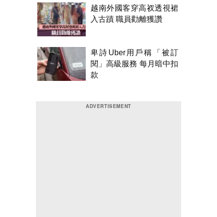
越南外國客穿高衩透視裙
入古蹟 職員勸離獲讚
卑詩Uber用戶稱「被訂
閱」高級服務 每月暗中扣
款