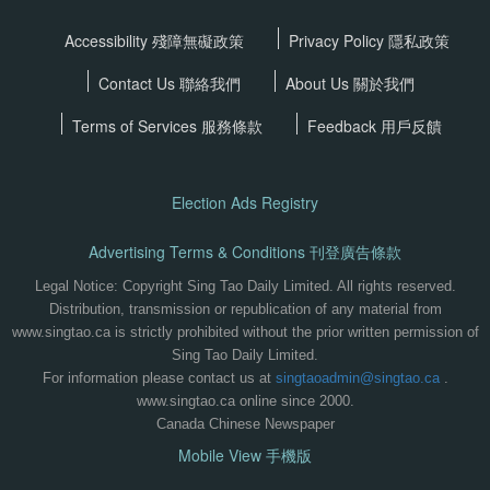
Accessibility 殘障無礙政策
Privacy Policy
隱私政策
Contact Us 聯絡我們
About Us 關於我們
Terms of Services
服務條款
Feedback 用戶反饋
Election Ads Registry
Advertising Terms & Conditions 刊登廣告條款
Legal Notice: Copyright Sing Tao Daily Limited. All rights reserved.
Distribution, transmission or republication of any material from
www.singtao.ca is strictly prohibited without the prior written permission of
Sing Tao Daily Limited.
For information please contact us at
singtaoadmin@singtao.ca
.
www.singtao.ca online since 2000.
Canada Chinese Newspaper
Mobile View 手機版