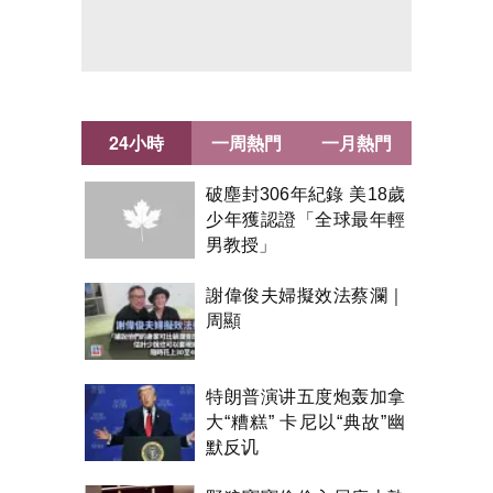
24小時
一周熱門
一月熱門
破塵封306年紀錄 美18歲
少年獲認證「全球最年輕
男教授」
謝偉俊夫婦擬效法蔡瀾｜
周顯
特朗普演讲五度炮轰加拿
大“糟糕” 卡尼以“典故”幽
默反讥