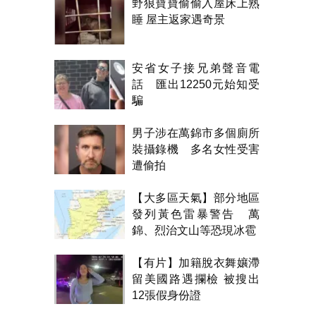
野狼寶寶偷偷入屋床上熟
睡 屋主返家遇奇景
安省女子接兄弟聲音電
話 匯出12250元始知受
騙
男子涉在萬錦市多個廁所
裝攝錄機 多名女性受害
遭偷拍
【大多區天氣】部分地區
發列黃色雷暴警告 萬
錦、烈治文山等恐現冰雹
【有片】加籍脫衣舞孃滯
留美國路遇攔檢 被搜出
12張假身份證