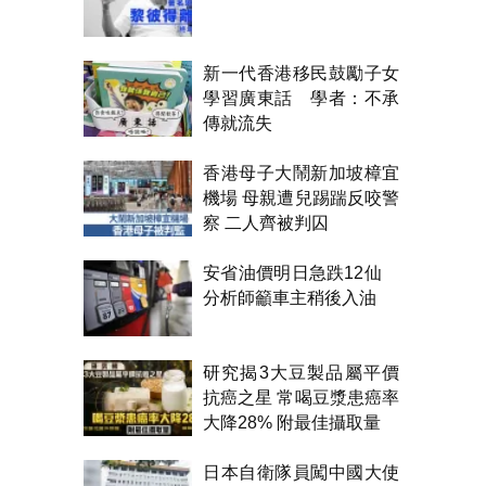
新一代香港移民鼓勵子女
學習廣東話 學者：不承
傳就流失
香港母子大鬧新加坡樟宜
機場 母親遭兒踢踹反咬警
察 二人齊被判囚
安省油價明日急跌12仙
分析師籲車主稍後入油
研究揭3大豆製品屬平價
抗癌之星 常喝豆漿患癌率
大降28% 附最佳攝取量
日本自衛隊員闖中國大使