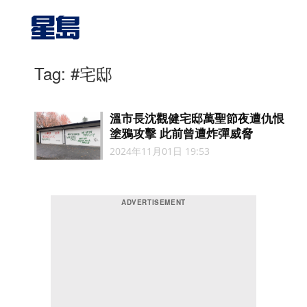
Tag: #宅邸
溫市長沈觀健宅邸萬聖節夜遭仇恨
塗鴉攻擊 此前曾遭炸彈威脅
2024年11月01日 19:53