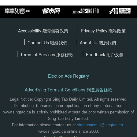
Accessibility 殘障無礙政策
Privacy Policy
隱私政策
Contact Us 聯絡我們
About Us 關於我們
Terms of Services
服務條款
Feedback 用戶反饋
Election Ads Registry
Advertising Terms & Conditions 刊登廣告條款
Legal Notice: Copyright Sing Tao Daily Limited. All rights reserved.
Distribution, transmission or republication of any material from
www.singtao.ca is strictly prohibited without the prior written permission of
Sing Tao Daily Limited.
For information please contact us at
singtaoadmin@singtao.ca
.
www.singtao.ca online since 2000.