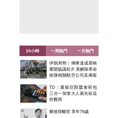
24小時
一周熱門
一月熱門
伊朗局勢｜傳將達成霍峽
重開協議前夕 美解除革命
衛隊相關航空公司及兩客
機制裁
TD：通脹巨獸蠶食荷包
三分一加拿大人最先砍這
些費用
黎彼得離世 享年76歲