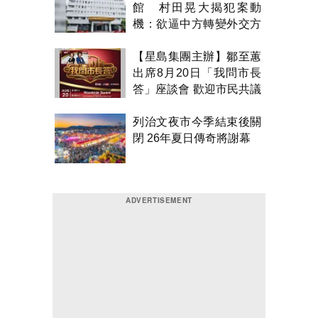
館 村田晃大揭犯案動
機：欲逼中方轉變外交方
針
【星島集團主辦】鄒至蕙
出席8月20日「我問市長
答」座談會 歡迎市民共議
市政
列治文夜市今季結束後關
閉 26年夏日傳奇將謝幕