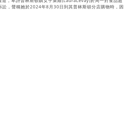
News報道，卑詩普林斯頓鎮女子萊維(LauraLevay)於周一對食品超
起民事訴訟，聲稱她於2024年8月30日到其普林斯頓分店購物時，因
到而滑倒受傷，要求賠償34,000多元。