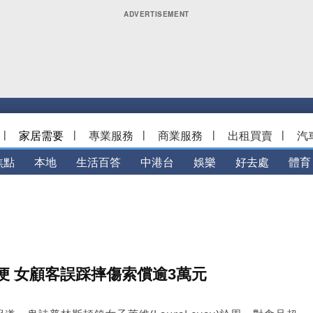
|
家居需要
|
專業服務
|
商業服務
|
出租買賣
|
汽
焦點
本地
生活百答
中港台
娛樂
好去處
體育
便 女顧客誤踩摔傷索償逾3萬元