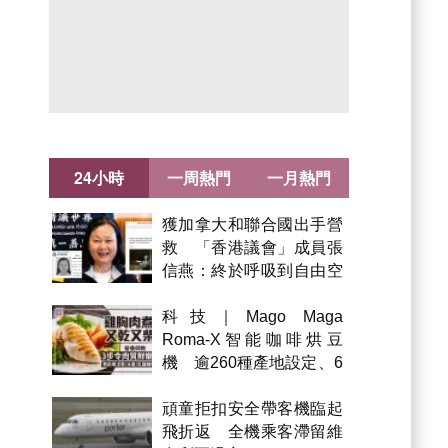
24小時
一周熱門
一月熱門
獲加拿大和聯合國出手營
救 「香港議會」成員張
信燕：終於呼吸到自由空
氣！
科技｜Mago Maga
Roma-X智能咖啡烘豆
機 逾260種產地設定、6
級烘焙 300克一次完成
頑童拒扣安全帶客機臨起
飛折返 全機乘客滯留維