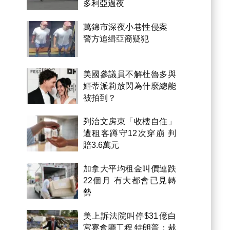
多利亞過夜
萬錦市深夜小巷性侵案
警方追緝亞裔疑犯
美國參議員不解杜魯多與
姬蒂派莉放閃為什麼總能
被拍到？
列治文房東「收樓自住」
遭租客蹲守12次穿崩 判
賠3.6萬元
加拿大平均租金叫價連跌
22個月 有大都會已見轉
勢
美上訴法院叫停$31億白
宮宴會廳工程 特朗普：裁