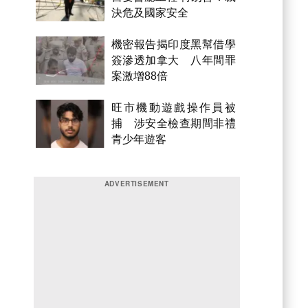
決危及國家安全
機密報告揭印度黑幫借學
簽滲透加拿大 八年間罪
案激增88倍
旺市機動遊戲操作員被
捕 涉安全檢查期間非禮
青少年遊客