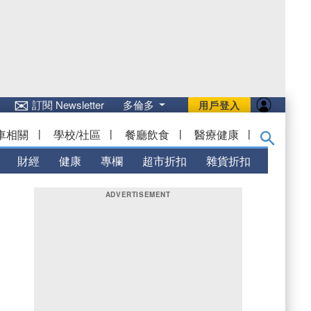
✉
訂閱 Newsletter
多倫多
用戶登入
車相關
|
學校/社區
|
餐廳飲食
|
醫療健康
|
財經
健康
專欄
超市折扣
雜貨折扣