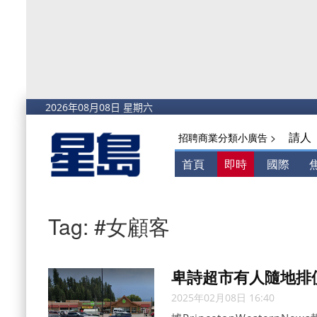
請人
招聘商業分類小廣告 >
首頁
即時
國際
Tag: #女顧客
卑詩超市有人隨地排
2025年02月08日 16:40