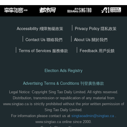
Accessibility 殘障無礙政策
Privacy Policy
隱私政策
Contact Us 聯絡我們
About Us 關於我們
Terms of Services
服務條款
Feedback 用戶反饋
Election Ads Registry
Advertising Terms & Conditions 刊登廣告條款
Legal Notice: Copyright Sing Tao Daily Limited. All rights reserved.
Distribution, transmission or republication of any material from
www.singtao.ca is strictly prohibited without the prior written permission of
Sing Tao Daily Limited.
For information please contact us at
singtaoadmin@singtao.ca
.
www.singtao.ca online since 2000.