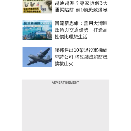
越通越塞？專家拆解3大
通渠陷阱 倒1物恐致爆喉
漏水
回流新思維：善用大灣區
政策與交通優勢，打造高
性價比理想生活
聯邦售出10架退役軍機給
卑詩公司 將改裝成消防機
撲救山火