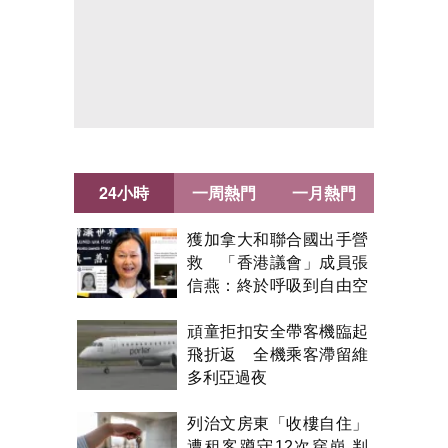
24小時
一周熱門
一月熱門
獲加拿大和聯合國出手營
救 「香港議會」成員張
信燕：終於呼吸到自由空
氣！
頑童拒扣安全帶客機臨起
飛折返 全機乘客滯留維
多利亞過夜
列治文房東「收樓自住」
遭租客蹲守12次穿崩 判