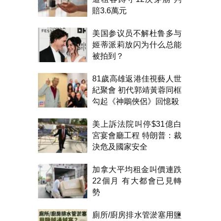
賠3.6萬元
美国参议员不解杜鲁多与
姬蒂派莉放闪为什么总能
被拍到？
81歲高雄返港佳視藝人世
紀聚會 初代郭靖黃蓉同框
勾起《神鵰俠侶》回憶殺
美上訴法院叫停$31億白
宮宴會廳工程 特朗普：裁
決危及國家安全
加拿大平均租金叫價連跌
22個月 有大都會已見轉
勢
廁所/廚房排水管淤塞用鹽