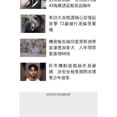
43海豚誘鯊船長囚兩年
卑詩大灰熊護犢心切發起
攻擊 72歲健行老嫗受重
傷
機密報告揭印度黑幫借學
簽滲透加拿大 八年間罪
案激增88倍
旺市機動遊戲操作員被
捕 涉安全檢查期間非禮
青少年遊客