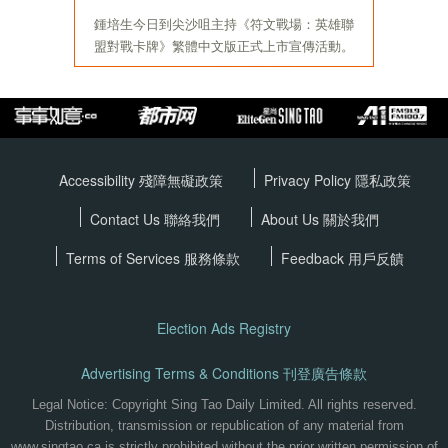
Accessibility 殘障無礙政策
Privacy Policy
隱私政策
Contact Us 聯絡我們
About Us 關於我們
Terms of Services
服務條款
Feedback 用戶反饋
Election Ads Registry
Advertising Terms & Conditions 刊登廣告條款
Legal Notice: Copyright Sing Tao Daily Limited. All rights reserved.
Distribution, transmission or republication of any material from
www.singtao.ca is strictly prohibited without the prior written permission of