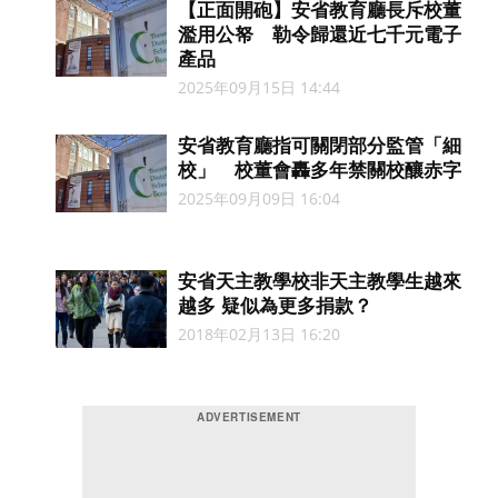
【正面開砲】安省教育廳長斥校董
濫用公帑 勒令歸還近七千元電子
產品
2025年09月15日 14:44
安省教育廳指可關閉部分監管「細
校」 校董會轟多年禁關校釀赤字
2025年09月09日 16:04
安省天主教學校非天主教學生越來
越多 疑似為更多捐款？
2018年02月13日 16:20