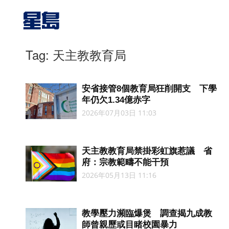
Tag: 天主教教育局
安省接管8個教育局狂削開支 下學
年仍欠1.34億赤字
2026年07月03日 11:03
天主教教育局禁掛彩虹旗惹議 省
府：宗教範疇不能干預
2026年05月13日 11:16
教學壓力瀕臨爆煲 調查揭九成教
師曾親歷或目睹校園暴力