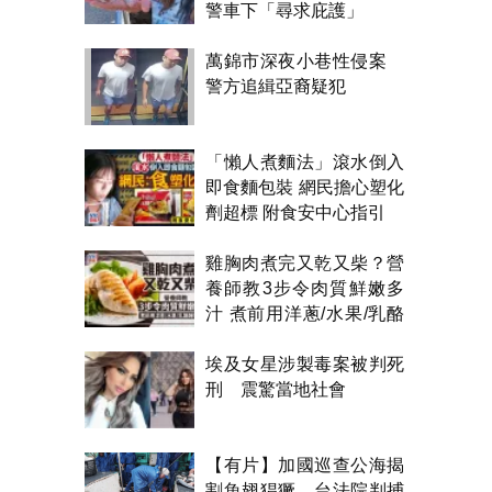
警車下「尋求庇護」
萬錦市深夜小巷性侵案
警方追緝亞裔疑犯
「懶人煮麵法」滾水倒入
即食麵包裝 網民擔心塑化
劑超標 附食安中心指引
雞胸肉煮完又乾又柴？營
養師教3步令肉質鮮嫩多
汁 煮前用洋蔥/水果/乳酪
醃製都得？
埃及女星涉製毒案被判死
刑 震驚當地社會
【有片】加國巡查公海揭
割魚翅猖獗 台法院判捕