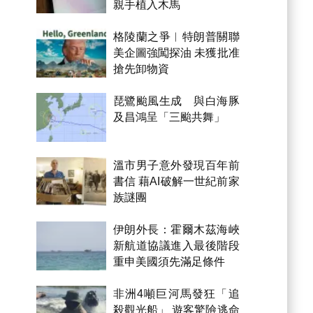
親手植入木馬
格陵蘭之爭︱特朗普關聯
美企圖強闖探油 未獲批准
搶先卸物資
琵鷺颱風生成 與白海豚
及昌鴻呈「三颱共舞」
溫市男子意外發現百年前
書信 藉AI破解一世紀前家
族謎團
伊朗外長：霍爾木茲海峽
新航道協議進入最後階段
重申美國須先滿足條件
非洲4噸巨河馬發狂「追
殺觀光船」 遊客驚險逃命