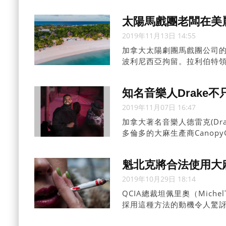
太陽馬戲團老闆在美
2019年11月13日 14:55
加拿大太陽劇團馬戲團公司的創
波利尼西亞拘留。拉利伯特領導的
知名音樂人Drake
2019年11月07日 16:47
加拿大著名音樂人德雷克(Dr
多倫多的大麻生產商CanopyGro
魁北克將合法使用大
2019年10月29日 18:14
QCIA總裁坦佩里奧（Mich
採用這種方法的動機令人驚
員和安全專家，以及魁北克大