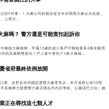
注的5件事：1.大麻公司財報自從去年休閒用大麻合法化後，
上周大...
大麻嗎？ 警方還是可能查扣起訴你
中種植大麻植物，年滿19歲的成人每戶可種植最多4株非藥用
oke市的皇家騎警卻在一戶人家中查扣了3株大麻植...
 憂省府最終依例放開
對2票，反對在市內開設實體大麻零售店，本月省府公布50間
市市長稱將力阻實體大麻店開在市內近學校、公園或巴士站；她
大麻店，但長期而言，希望省府採取措施防止未成年人士接觸大
。
產業正在尋找這七類人才