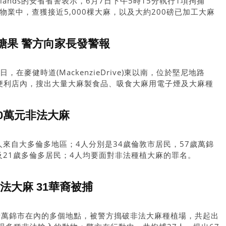
ghlands的安省省警表示，6月7日下午5時15分執行1項拘捕
業物業中，查獲接近5,000棵大麻，以及大約200磅已加工大麻
元；另外，在物業內亦搜獲大麻加工設備。
糖果 警方向家長發警報
，在麥健時道(MackenzieDrive)東以南，位於堅尼地路
usGlen便利店內，搜出大量大麻製食品、吸食大麻用電子煙及大麻種
0萬元非法大麻
人來自大多倫多地區；4人分別是34歲倫敦市居民，57歲萬錦
及21歲多倫多居民；4人均要面對非法種植大麻的罪名。
法大麻 31華裔被捕
括萬錦市在內的多個地點，被警方搗破非法大麻種植場，共起出