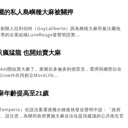
麗的私人島嶼種大麻被關押
辦人拉利伯特（GuyLaliberte）因為種植大麻而被法屬地
企業組織LuneRouge發聲明證實...
不只瘋猛龍 也開始賣大麻
ake)開始賣大麻了。家鄉在多倫多的德雷克，選擇與總部位在
wth共同創立MoreLife...
麻年齡提高至21歲
elTemperio）在該法案通過幾分鐘後就發送聲明中說：「政府
訝。請注意，為聯邦政府實施大麻合法化提供建議的公共衛生官
麻界的許多專家都建議將最低年齡定為18歲。」