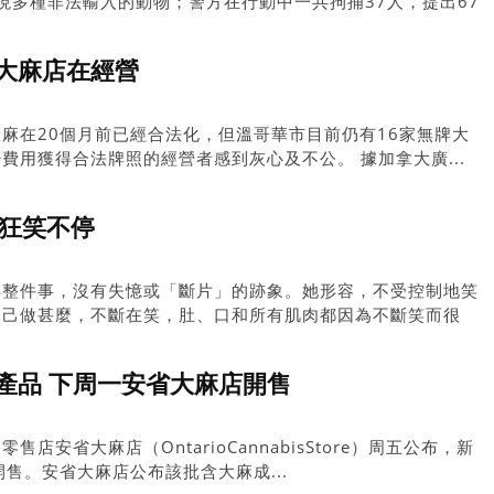
發現多種非法輸入的動物；警方在行動中一共拘捕37人，提出67
據信有31名是華裔人士。
法大麻店在經營
麻在20個月前已經合法化，但溫哥華市目前仍有16家無牌大
費用獲得合法牌照的經營者感到灰心及不公。 據加拿大廣...
女狂笑不停
得整件事，沒有失憶或「斷片」的跡象。她形容，不受控制地笑
自己做甚麼，不斷在笑，肚、口和所有肌肉都因為不斷笑而很
但她不會用辛苦去形容這個感覺，只是很累。「你很想停，但你
產品 下周一安省大麻店開售
店安省大麻店（OntarioCannabisStore）周五公布，新
售。安省大麻店公布該批含大麻成...