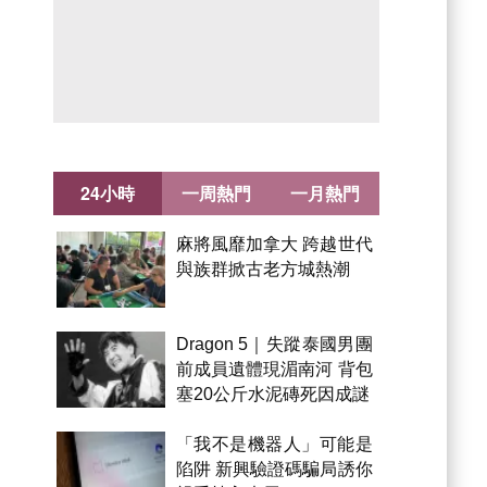
24小時
一周熱門
一月熱門
麻將風靡加拿大 跨越世代
與族群掀古老方城熱潮
Dragon 5｜失蹤泰國男團
前成員遺體現湄南河 背包
塞20公斤水泥磚死因成謎
「我不是機器人」可能是
陷阱 新興驗證碼騙局誘你