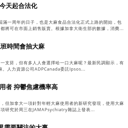
 今天起合法化
化屆滿一周年的日子，也是大麻食品合法化正式上路的開始，包
都將可在市面上銷售販賣。根據加拿大衛生部的數據，消費...
上班時間會抽大麻
抽一支菸，但有多人人會選擇哈一口大麻呢？最新民調顯示，有
力資源公司ADPCanada委託Ipsos...
用者 抑鬱焦慮機率高
關，但加拿大一項針對年輕大麻使用者的新研究發現，使用大麻
於周三在JAMAPsychiatry雜誌上發表...
界需要關注的大事