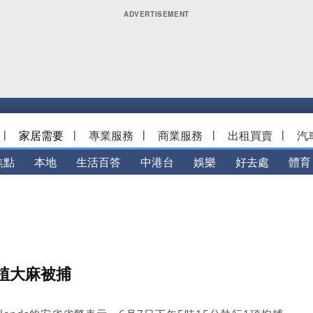
|
家居需要
|
專業服務
|
商業服務
|
出租買賣
|
汽
焦點
本地
生活百答
中港台
娛樂
好去處
體育
植大麻被捕