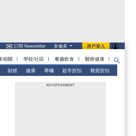
✉
訂閱 Newsletter
多倫多
用戶登入
車相關
|
學校/社區
|
餐廳飲食
|
醫療健康
|
財經
健康
專欄
超市折扣
雜貨折扣