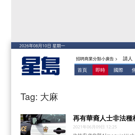
請人
招聘商業分類小廣告 >
首頁
即時
國際
Tag: 大麻
再有華裔人士非法種
2021年06月09日 12:25