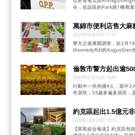
位於安省北部AlmaguinHi
令，在該區的Park路1幢商
產品，估計總值超過500萬
萬錦市便利店售大麻
2021年02月23日 11:21
警方之後展開調查，於2月18日
(KennedyRd)的Ang
子，估計市值約1萬元。
倫敦市警方起出逾50
2021年01月12日 16:01
行動中一共拘捕4人，當中3
市居民，53歲多倫多居民，
約克區起出1.5億元非
2020年10月29日 10:12
【星島綜合報道】約克區包