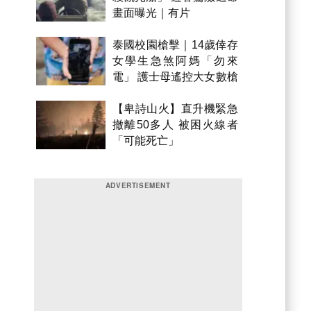
畫面曝光｜有片
泰國校園槍擊｜14歲倖存
女學生急煞阿媽「勿來
電」 護士母遙控大女數槍
聲報警
【卑詩山火】直升機緊急
撤離50多人 被困火線者
「可能死亡」