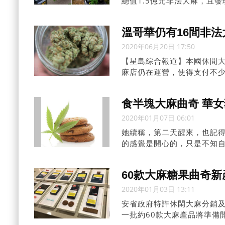
總值1.5億元非法大麻，且
項指控，而「被捕名單」中，
溫哥華仍有16間非
2020年06月20日 17:50
【星島綜合報道】本國休閒大
麻店仍在運營，使得支付不少
食半塊大麻曲奇 華
2020年01月07日 06:01
她續稱，第二天醒來，也記
的感覺是開心的，只是不知
累。雖然笑到不能停下來，
只是停不到。」
60款大麻糖果曲奇新
2020年01月03日 13:11
安省政府特許休閑大麻分銷及零售
一批約60款大麻產品將準備開