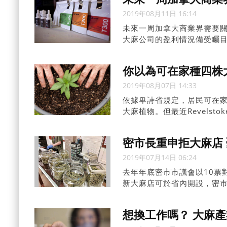
2019年08月11日 16:14
未來一周加拿大商業界需要關
大麻公司的盈利情況備受矚目。
你以為可在家種四株
2019年08月07日 14:33
依據卑詩省規定，居民可在家
大麻植物。但最近Revelst
密市長重申拒大麻店
2019年07月14日 06:24
去年年底密市市議會以10票
新大麻店可於省內開設，密
表示短期內密市不會有實體
麻，但至今仍未獲省府回應
想換工作嗎？ 大麻