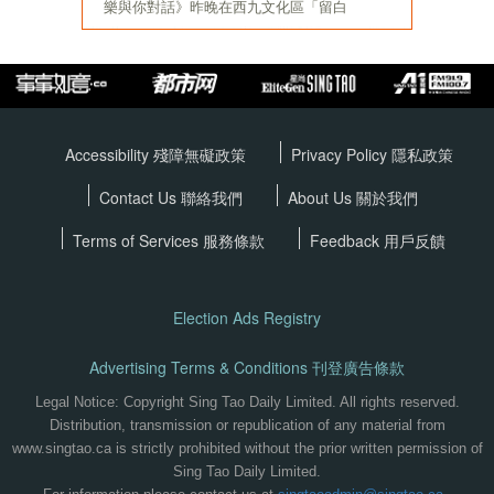
Accessibility 殘障無礙政策
Privacy Policy
隱私政策
Contact Us 聯絡我們
About Us 關於我們
Terms of Services
服務條款
Feedback 用戶反饋
Election Ads Registry
Advertising Terms & Conditions 刊登廣告條款
Legal Notice: Copyright Sing Tao Daily Limited. All rights reserved.
Distribution, transmission or republication of any material from
www.singtao.ca is strictly prohibited without the prior written permission of
Sing Tao Daily Limited.