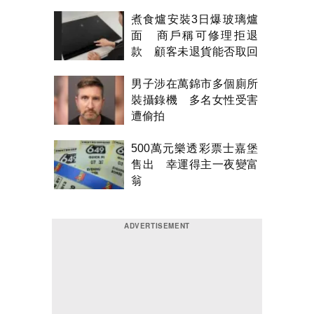
煮食爐安裝3日爆玻璃爐
面 商戶稱可修理拒退
款 顧客未退貨能否取回
金錢？
男子涉在萬錦市多個廁所
裝攝錄機 多名女性受害
遭偷拍
500萬元樂透彩票士嘉堡
售出 幸運得主一夜變富
翁