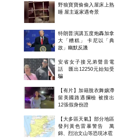
野狼寶寶偷偷入屋床上熟
睡 屋主返家遇奇景
特朗普演講五度炮轟加拿
大「糟糕」 卡尼以「典
故」幽默反譏
安省女子接兄弟聲音電
話 匯出12250元始知受
騙
【有片】加籍脫衣舞孃滯
留美國路遇攔檢 被搜出
12張假身份證
【大多區天氣】部分地區
發列黃色雷暴警告 萬
錦、烈治文山等恐現冰雹