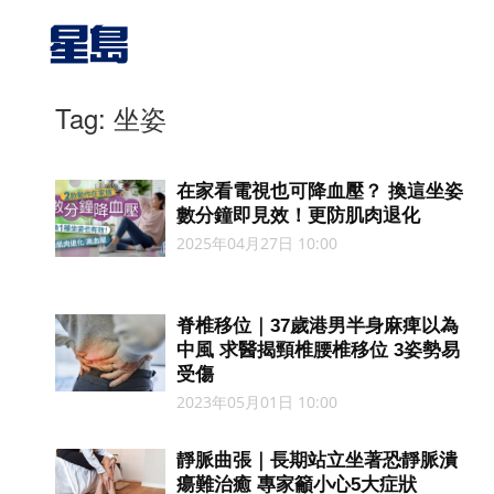
Tag: 坐姿
在家看電視也可降血壓？ 換這坐姿
數分鐘即見效！更防肌肉退化
2025年04月27日 10:00
脊椎移位｜37歲港男半身麻痺以為
中風 求醫揭頸椎腰椎移位 3姿勢易
受傷
2023年05月01日 10:00
靜脈曲張｜長期站立坐著恐靜脈潰
瘍難治癒 專家籲小心5大症狀