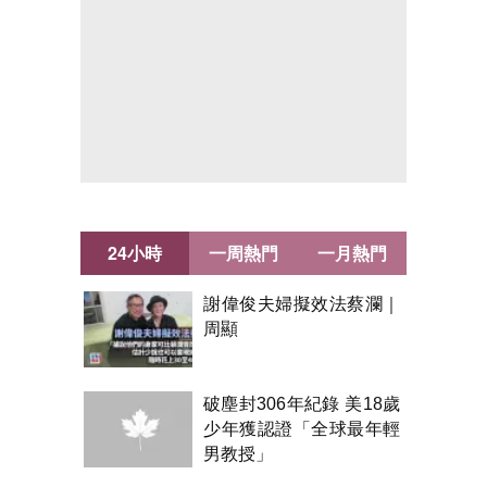
24小時
一周熱門
一月熱門
謝偉俊夫婦擬效法蔡瀾｜
周顯
破塵封306年紀錄 美18歲
少年獲認證「全球最年輕
男教授」