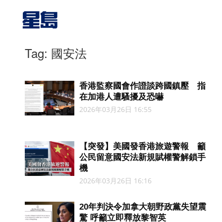
Tag: 國安法
香港監察國會作證談跨國鎮壓 指
在加港人遭騷擾及恐嚇
2026年03月26日 16:55
【突發】美國發香港旅遊警報 籲
公民留意國安法新規賦權警解鎖手
機
2026年03月26日 16:16
20年判決令加拿大朝野政黨失望震
驚 呼籲立即釋放黎智英