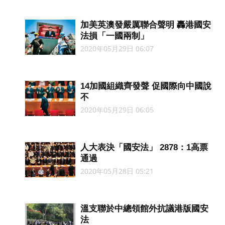
加美英澳發嚴厲聯合聲明 轟港國安
法損「一國兩制」
2020年05月29日 06:07
14加國組織齊發聲 促國際向中國說
不
2020年05月29日 06:05
人大表決「國安法」 2878：1高票
通過
2020年05月28日 05:21
溫支聯於中總領館外抗議港版國安
法