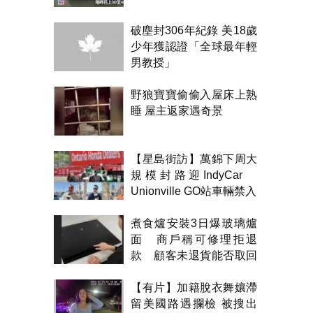
破塵封306年紀錄 美18歲
少年獲認證「全球最年輕
男教授」
野狼寶寶偷偷入屋床上熟
睡 屋主返家遇奇景
【星島街訪】萬錦下周大
規模封路迎IndyCar
Unionville GO站車輛禁入
煮食爐安裝3日爆玻璃爐
面 商戶稱可修理拒退
款 顧客未退貨能否取回
金錢？
【有片】加籍脫衣舞孃滯
留美國路遇攔檢 被搜出