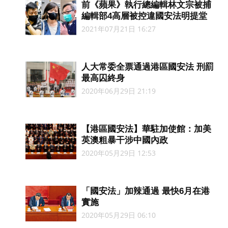
前《蘋果》執行總編輯林文宗被捕
編輯部4高層被控違國安法明提堂
2021年07月21日 16:27
人大常委全票通過港區國安法 刑罰
最高囚終身
2020年06月29日 21:19
【港區國安法】華駐加使館：加美
英澳粗暴干涉中國內政
2020年05月29日 12:53
「國安法」加辣通過 最快6月在港
實施
2020年05月29日 06:10