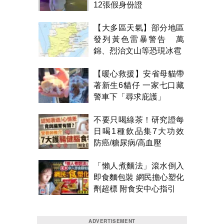
12張假身份證
【大多區天氣】部分地區
發列黃色雷暴警告 萬
錦、烈治文山等恐現冰雹
【暖心救援】安省母貓帶
著新生6貓仔 一家七口藏
警車下「尋求庇護」
不要只喝綠茶！研究證每
日喝1種飲品集7大功效
防癌/糖尿病/高血壓
「懶人煮麵法」滾水倒入
即食麵包裝 網民擔心塑化
劑超標 附食安中心指引