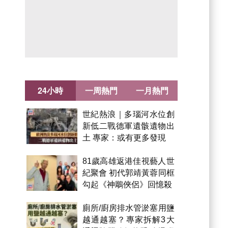
24小時
一周熱門
一月熱門
世紀熱浪｜多瑙河水位創
新低二戰德軍遺骸遺物出
土 專家：或有更多發現
81歲高雄返港佳視藝人世
紀聚會 初代郭靖黃蓉同框
勾起《神鵰俠侶》回憶殺
廁所/廚房排水管淤塞用鹽
越通越塞？專家拆解3大