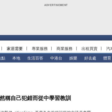
|
家居需要
|
專業服務
|
商業服務
|
出租買賣
|
汽
焦點
本地
生活百答
中港台
娛樂
好去處
體育
坦然稱自己犯錯而從中學習教訓