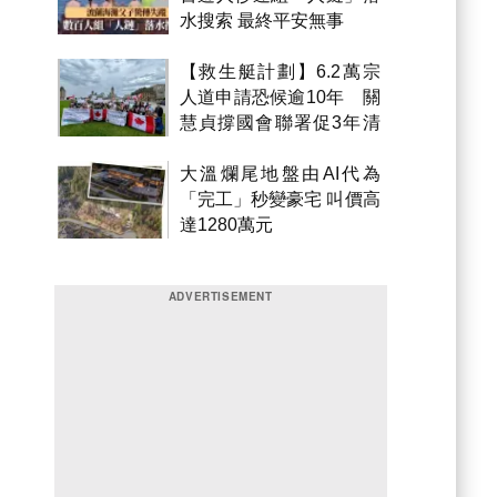
水搜索 最終平安無事
【救生艇計劃】6.2萬宗
人道申請恐候逾10年 關
慧貞撐國會聯署促3年清
積壓
大溫爛尾地盤由AI代為
「完工」秒變豪宅 叫價高
達1280萬元