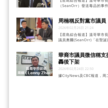
【星島綜合報道】溫哥華市長
（SeanOrr）發送毒品
歉；周三再度承認自己犯了
周楠稱反對黨市議員
2026年02月26日 21:24
【星島綜合報道】溫哥華市長沈
議員奧爾(SeanOrr)「
儕事後轉述遭到指責，並在
華裔市議員微信稱支
轟後下架
2026年02月24日 22:50
據CityNews及CBC報道，周
(PeteFry)、馬洛尼(Lucy
(LennyZhou)分享的視頻