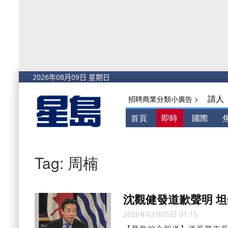
請人
招聘商業分類小廣告 >
首頁
即時
國際
Tag: 周楠
沈觀健發道歉聲明 
2026年03月05日 01:15