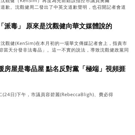
沈觀健（KenSim）再度為先前錯誤指控市議員奧爾
的事件道歉。沈觀健周二發出了中英文道歉聲明，也召開記者會道
錯，確保不再重蹈覆轍。
「派毒」 原來是沈觀健向華文媒體說的
觀健(KenSim)在本月初的一場華文傳媒記者會上，指責市
在聖誕節當天分發非法毒品」。這一不實的說法，導致沈觀健政黨同
道歉後撤回該說法。
援房屋是毒品屋 點名反對黨「極端」視頻捱
二(24日)下午，市議員容碧麗(RebeccaBligh)、費必得
Maloney)和奧爾(SeanOrr)舉行了新聞發布會，他們對周楠
言論感到擔憂。