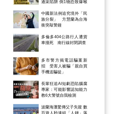
通渠陷阱 倒1物恐致爆喉
漏水
中國新法例追究境外「民
族分裂」 方慧蘭為台海
衝突敲警鐘
多倫多404公路行人遭貨
車撞死 南行線封閉調查
多市警方揭電話騙案新
招 受害人被騙「親自買
手機送騙徒」
長輩狂追AI短劇恐陷腦腐
專家：可能影響認知能力
教6大警號自我檢測
波蘭海灘驚傳父子失蹤 數
百遊人秒速組「人鏈」落