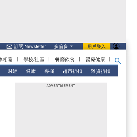
✉
訂閱 Newsletter
多倫多
用戶登入
車相關
|
學校/社區
|
餐廳飲食
|
醫療健康
|
財經
健康
專欄
超市折扣
雜貨折扣