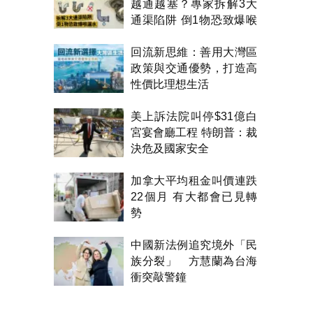
越通越塞？專家拆解3大
通渠陷阱 倒1物恐致爆喉
漏水
回流新思維：善用大灣區
政策與交通優勢，打造高
性價比理想生活
美上訴法院叫停$31億白
宮宴會廳工程 特朗普：裁
決危及國家安全
加拿大平均租金叫價連跌
22個月 有大都會已見轉
勢
中國新法例追究境外「民
族分裂」 方慧蘭為台海
衝突敲警鐘