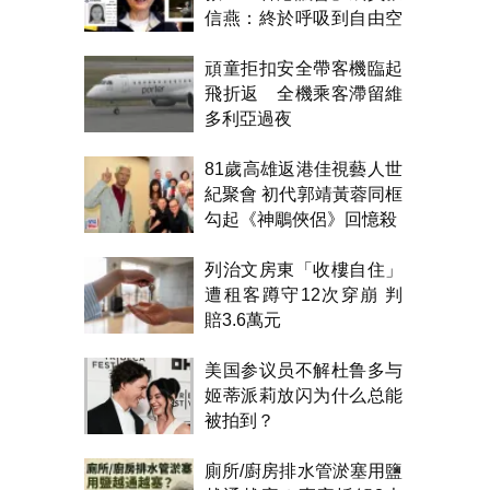
信燕：終於呼吸到自由空
氣！
頑童拒扣安全帶客機臨起
飛折返 全機乘客滯留維
多利亞過夜
81歲高雄返港佳視藝人世
紀聚會 初代郭靖黃蓉同框
勾起《神鵰俠侶》回憶殺
列治文房東「收樓自住」
遭租客蹲守12次穿崩 判
賠3.6萬元
美国参议员不解杜鲁多与
姬蒂派莉放闪为什么总能
被拍到？
廁所/廚房排水管淤塞用鹽