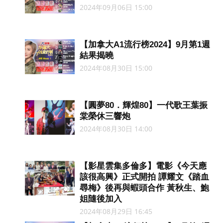
2024年09月06日 15:00
【加拿大A1流行榜2024】9月第1週
結果揭曉
2024年08月30日 15:00
【圓夢80．輝煌80】一代歌王葉振
棠榮休三響炮
2024年08月30日 14:00
【影星雲集多倫多】電影《今天應
該很高興》正式開拍 譚耀文《踏血
尋梅》後再與蝦頭合作 黃秋生、鮑
姐隨後加入
2024年08月29日 16:45