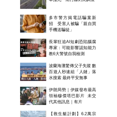
多市警方揭電話騙案新
招 受害人被騙「親自買
手機送騙徒」
長輩狂追AI短劇恐陷腦腐
專家：可能影響認知能力
教6大警號自我檢測
波蘭海灘驚傳父子失蹤 數
百遊人秒速組「人鏈」落
水搜索 最終平安無事
伊朗局勢｜伊媒發布最高
領袖穆傑塔巴影片 未交
代其他訊息｜有片
【救生艇計劃】6.2萬宗