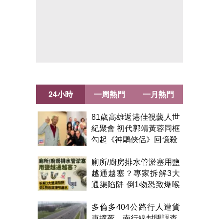
24小時
一周熱門
一月熱門
81歲高雄返港佳視藝人世
紀聚會 初代郭靖黃蓉同框
勾起《神鵰俠侶》回憶殺
廁所/廚房排水管淤塞用鹽
越通越塞？專家拆解3大
通渠陷阱 倒1物恐致爆喉
漏水
多倫多404公路行人遭貨
車撞死 南行線封閉調查