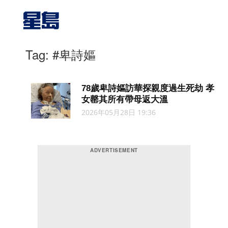
Tag: #卑詩嫗
78歲卑詩嫗訪華探親度過生死劫 孝
女罄其所有帶母返大溫
2026年05月28日 19:36