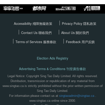
Accessibility 殘障無礙政策
Privacy Policy
隱私政策
Contact Us 聯絡我們
About Us 關於我們
Terms of Services
服務條款
Feedback 用戶反饋
Election Ads Registry
Advertising Terms & Conditions 刊登廣告條款
Legal Notice: Copyright Sing Tao Daily Limited. All rights reserved.
Distribution, transmission or republication of any material from
www.singtao.ca is strictly prohibited without the prior written permission of
Sing Tao Daily Limited.
For information please contact us at
singtaoadmin@singtao.ca
.
www.singtao.ca online since 2000.