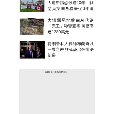
人道申請恐候逾10年 關
慧貞撐國會聯署促3年清
積壓
大溫爛尾地盤由AI代為
「完工」秒變豪宅 叫價高
達1280萬元
特朗普私人律師布蘭奇以
一票之差 獲確認出任司法
部長