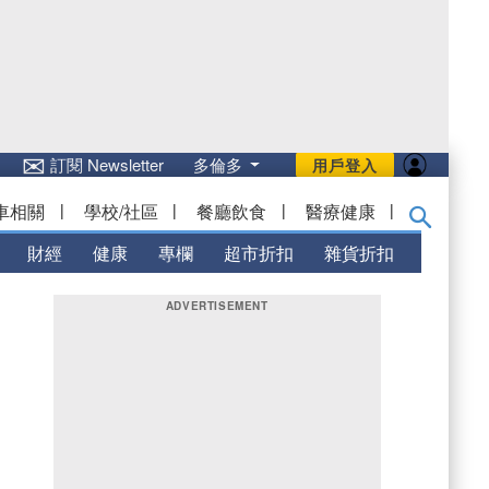
✉
訂閱 Newsletter
多倫多
用戶登入
車相關
|
學校/社區
|
餐廳飲食
|
醫療健康
|
財經
健康
專欄
超市折扣
雜貨折扣