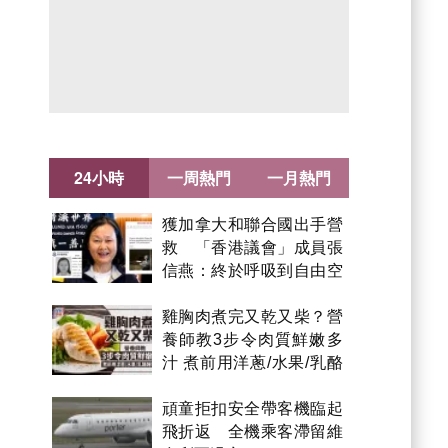
24小時
一周熱門
一月熱門
獲加拿大和聯合國出手營
救 「香港議會」成員張
信燕：終於呼吸到自由空
氣！
雞胸肉煮完又乾又柴？營
養師教3步令肉質鮮嫩多
汁 煮前用洋蔥/水果/乳酪
醃製都得？
頑童拒扣安全帶客機臨起
飛折返 全機乘客滯留維