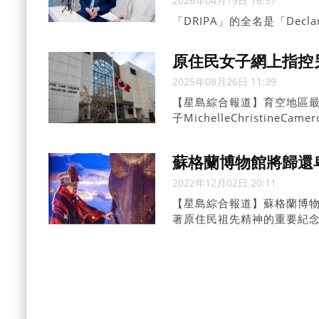
2026年04月19日 16:57
「DRIPA」的全名是「Declarat
是《原住民權利宣言法案》
原住民女子網上指控
2025年08月26日 11:39
【星島綜合報道】育空地區
子MichelleChristine
交媒體上公開稱她們為「假原住
要求被告撤回言論，並索償超
蘇格蘭博物館將歸還
2022年12月02日 20:11
【星島綜合報道】蘇格蘭博物館
著原住民祖先精神的重要紀念物