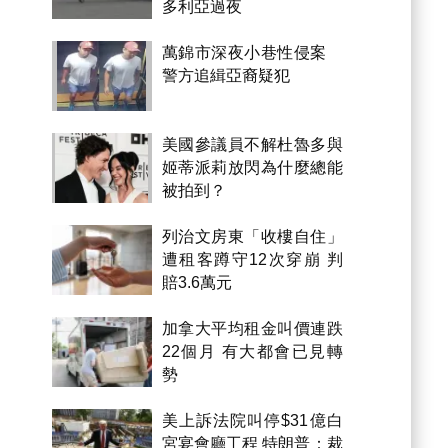
多利亞過夜
萬錦市深夜小巷性侵案
警方追緝亞裔疑犯
美國參議員不解杜魯多與
姬蒂派莉放閃為什麼總能
被拍到？
列治文房東「收樓自住」
遭租客蹲守12次穿崩 判
賠3.6萬元
加拿大平均租金叫價連跌
22個月 有大都會已見轉
勢
美上訴法院叫停$31億白
宮宴會廳工程 特朗普：裁