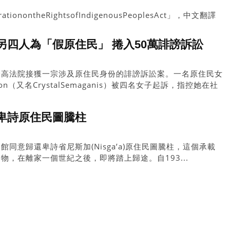
ionontheRightsofIndigenousPeoplesAct」，中文翻譯
。
另四人為「假原住民」 捲入50萬誹謗訴訟
最高法院接獲一宗涉及原住民身份的誹謗訴訟案。一名原住民女
Cameron（又名CrystalSemaganis）被四名女子起訴，指控她在社
民」（pretendians），並展開持續性抹黑行動。四名原告
過50萬元。
卑詩原住民圖騰柱
同意歸還卑詩省尼斯加(Nisga’a)原住民圖騰柱，這個承載
，在離家一個世紀之後，即將踏上歸途。自193...