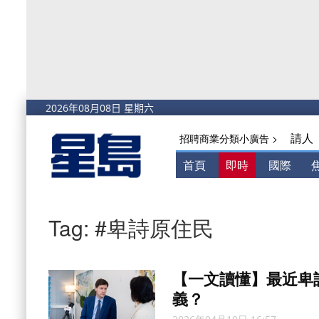
請人
招聘商業分類小廣告 >
首頁
即時
國際
Tag: #卑詩原住民
【一文讀懂】最近卑
義？