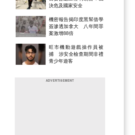
決危及國家安全
機密報告揭印度黑幫借學
簽滲透加拿大 八年間罪
案激增88倍
旺市機動遊戲操作員被
捕 涉安全檢查期間非禮
青少年遊客