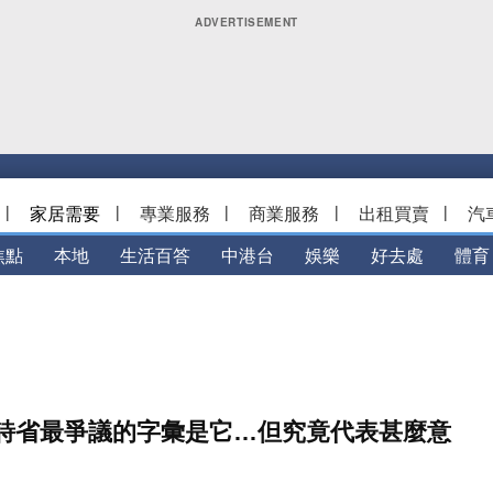
|
家居需要
|
專業服務
|
商業服務
|
出租買賣
|
汽
焦點
本地
生活百答
中港台
娛樂
好去處
體育
詩省最爭議的字彙是它…但究竟代表甚麼意