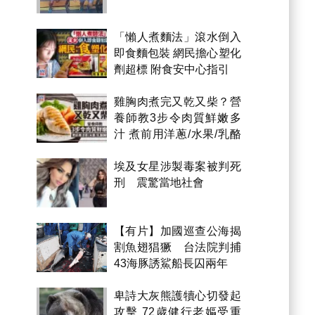
「懶人煮麵法」滾水倒入
即食麵包裝 網民擔心塑化
劑超標 附食安中心指引
雞胸肉煮完又乾又柴？營
養師教3步令肉質鮮嫩多
汁 煮前用洋蔥/水果/乳酪
醃製都得？
埃及女星涉製毒案被判死
刑 震驚當地社會
【有片】加國巡查公海揭
割魚翅猖獗 台法院判捕
43海豚誘鯊船長囚兩年
卑詩大灰熊護犢心切發起
攻擊 72歲健行老嫗受重