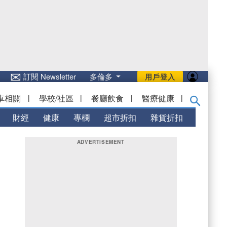
✉
訂閱 Newsletter
多倫多
用戶登入
車相關
|
學校/社區
|
餐廳飲食
|
醫療健康
|
財經
健康
專欄
超市折扣
雜貨折扣