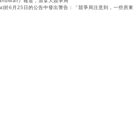
eandMail）報道，加拿大競爭局
auCanada)於6月25日的公告中發出警告：「競爭局注意到，一些房東
對手互動，包括透過社交媒體上的討論小組，雖然他們之間的某
些討論則可能是非法的。」公告指出，某些操縱價格的協議屬於
的刑罰。