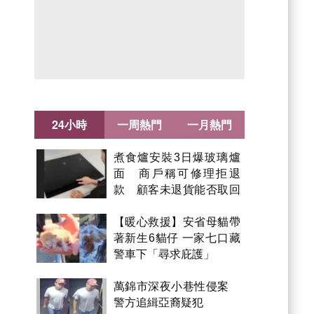
24小時
一周熱門
一月熱門
煮食爐安裝3日爆玻璃爐
面 商戶稱可修理拒退
款 顧客未退貨能否取回
金錢？
【暖心救援】安省母貓帶
著新生6貓仔 一家七口藏
警車下「尋求庇護」
萬錦市深夜小巷性侵案
警方追緝亞裔疑犯