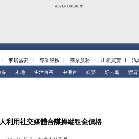
|
家居需要
|
專業服務
|
商業服務
|
出租買賣
|
汽
焦點
本地
生活百答
中港台
娛樂
好去處
體育
有人利用社交媒體合謀操縱租金價格