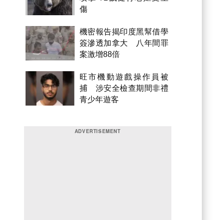
傷
機密報告揭印度黑幫借學
簽滲透加拿大 八年間罪
案激增88倍
旺市機動遊戲操作員被
捕 涉安全檢查期間非禮
青少年遊客