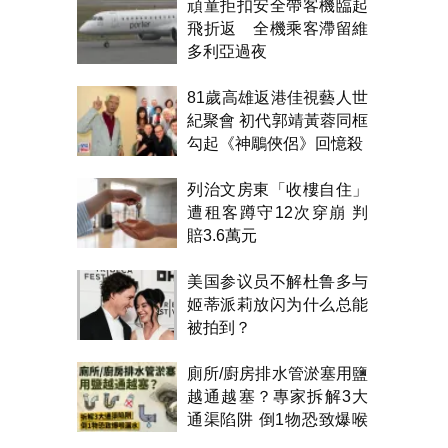
頑童拒扣安全帶客機臨起
飛折返 全機乘客滯留維
多利亞過夜
81歲高雄返港佳視藝人世
紀聚會 初代郭靖黃蓉同框
勾起《神鵰俠侶》回憶殺
列治文房東「收樓自住」
遭租客蹲守12次穿崩 判
賠3.6萬元
美国参议员不解杜鲁多与
姬蒂派莉放闪为什么总能
被拍到？
廁所/廚房排水管淤塞用鹽
越通越塞？專家拆解3大
通渠陷阱 倒1物恐致爆喉
漏水