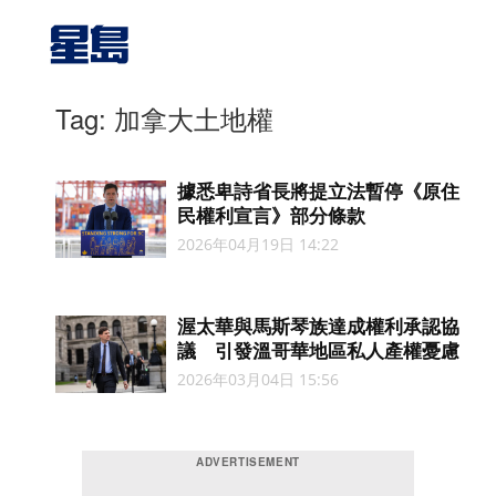
Tag: 加拿大土地權
據悉卑詩省長將提立法暫停《原住
民權利宣言》部分條款
2026年04月19日 14:22
渥太華與馬斯琴族達成權利承認協
議 引發溫哥華地區私人產權憂慮
2026年03月04日 15:56