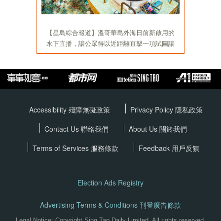
Accessibility 殘障無礙政策
Privacy Policy
隱私政策
Contact Us 聯絡我們
About Us 關於我們
Terms of Services
服務條款
Feedback 用戶反饋
Election Ads Registry
Advertising Terms & Conditions 刊登廣告條款
Legal Notice: Copyright Sing Tao Daily Limited. All rights reserved.