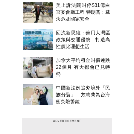
美上訴法院叫停$31億白
宮宴會廳工程 特朗普：裁
決危及國家安全
回流新思維：善用大灣區
政策與交通優勢，打造高
性價比理想生活
加拿大平均租金叫價連跌
22個月 有大都會已見轉
勢
中國新法例追究境外「民
族分裂」 方慧蘭為台海
衝突敲警鐘