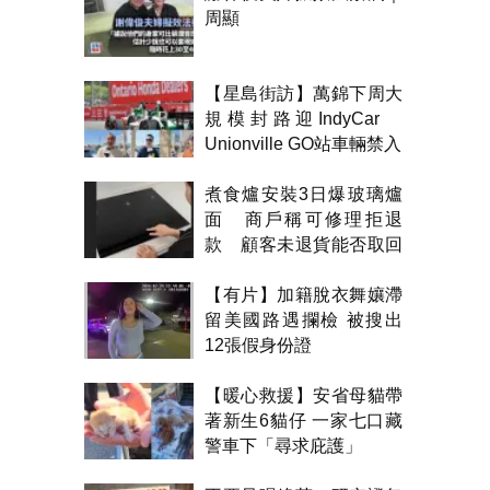
周顯
【星島街訪】萬錦下周大
規模封路迎IndyCar
Unionville GO站車輛禁入
煮食爐安裝3日爆玻璃爐
面 商戶稱可修理拒退
款 顧客未退貨能否取回
金錢？
【有片】加籍脫衣舞孃滯
留美國路遇攔檢 被搜出
12張假身份證
【暖心救援】安省母貓帶
著新生6貓仔 一家七口藏
警車下「尋求庇護」