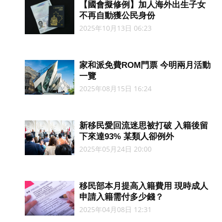
【國會擬修例】加人海外出生子女
不再自動獲公民身份
2025年10月13日 06:23
家和派免費ROM門票 今明兩月活動
一覽
2025年08月15日 16:24
新移民愛回流迷思被打破 入籍後留
下來達93% 某類人卻例外
2025年05月24日 20:00
移民部本月提高入籍費用 現時成人
申請入籍需付多少錢？
2025年04月08日 12:31