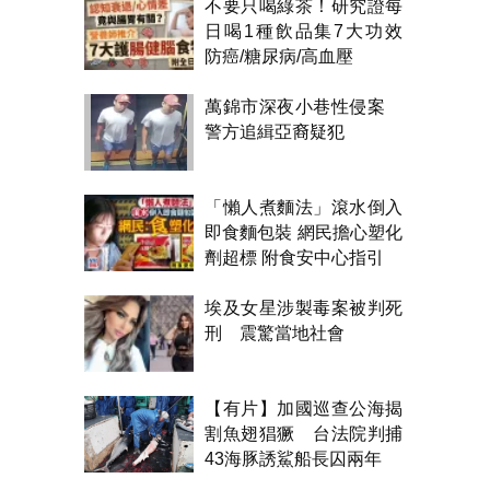
不要只喝綠茶！研究證每
日喝1種飲品集7大功效
防癌/糖尿病/高血壓
萬錦市深夜小巷性侵案
警方追緝亞裔疑犯
「懶人煮麵法」滾水倒入
即食麵包裝 網民擔心塑化
劑超標 附食安中心指引
埃及女星涉製毒案被判死
刑 震驚當地社會
【有片】加國巡查公海揭
割魚翅猖獗 台法院判捕
43海豚誘鯊船長囚兩年