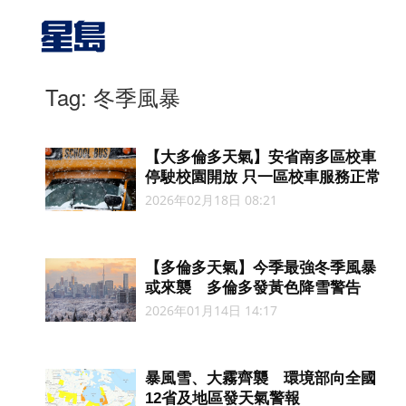
Tag: 冬季風暴
【大多倫多天氣】安省南多區校車
停駛校園開放 只一區校車服務正常
2026年02月18日 08:21
【多倫多天氣】今季最強冬季風暴
或來襲 多倫多發黃色降雪警告
2026年01月14日 14:17
暴風雪、大霧齊襲 環境部向全國
12省及地區發天氣警報