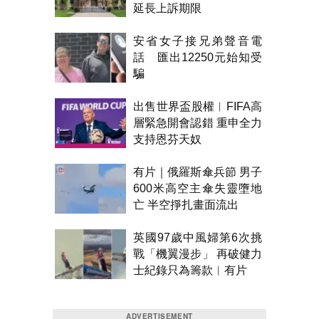
延長上訴期限
安省女子接兄弟聲音電
話 匯出12250元始知受
騙
出售世界盃股權︱FIFA高
層緊急開會認錯 重申全力
支持恩芬天奴
有片｜俄羅斯傘兵節 男子
600米高空主傘失靈墮地
亡 半空掙扎畫面流出
英國97歲中風婦第6次挑
戰「機翼漫步」 再破健力
士紀錄只為籌款︱有片