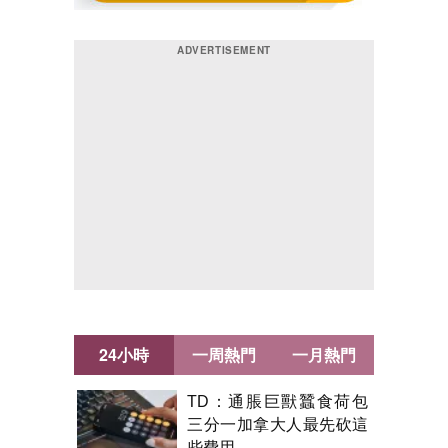
24小時
一周熱門
一月熱門
TD：通脹巨獸蠶食荷包
三分一加拿大人最先砍這
些費用