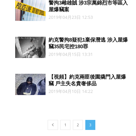
警拘3雌雄賊 涉3宗萬錦烈市等區入
屋爆竊案
2019年04月23日 12:53
約克警拘8疑犯1棄保潛逃 涉入屋爆
竊35民宅控180罪
2019年04月15日 13:31
【視頻】約克兩匪後園撬門入屋爆
竊 戶主失名貴奢侈品
2019年04月10日 14:22
1
2
3