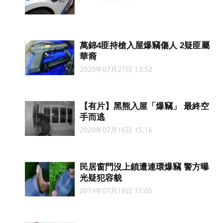
萬錦4匪持槍入屋爆竊傷人 2疑匪屬
華裔
2020年07月27日 13:52
【有片】黑熊入屋「爆竊」 最終空
手而逃
2020年07月16日 15:16
民居窗門沒上鎖遭連環爆竊 警方曝
光疑犯容貌
2019年07月18日 15:05