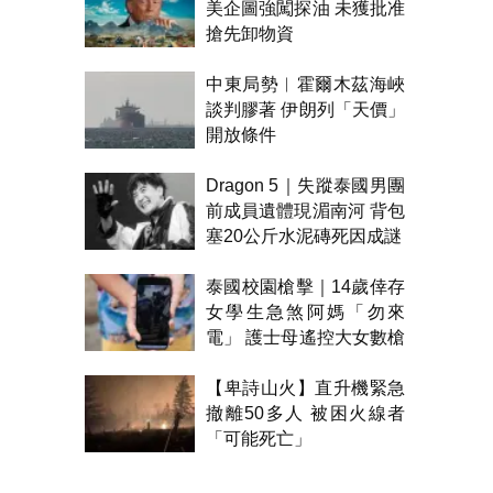
美企圖強闖探油 未獲批准
搶先卸物資
中東局勢︱霍爾木茲海峽
談判膠著 伊朗列「天價」
開放條件
Dragon 5｜失蹤泰國男團
前成員遺體現湄南河 背包
塞20公斤水泥磚死因成謎
泰國校園槍擊｜14歲倖存
女學生急煞阿媽「勿來
電」 護士母遙控大女數槍
聲報警
【卑詩山火】直升機緊急
撤離50多人 被困火線者
「可能死亡」