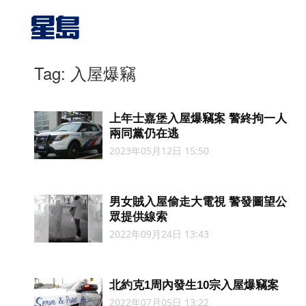
Tag: 入屋爆竊
上年士嘉堡入屋爆竊案 警終拘一人
兩同黨仍在逃
2023年05月12日 15:50
男女賊入屋偷走大電視 警發圖望公
眾提供線索
2022年09月24日 13:43
北約克1周內發生10宗入屋爆竊案
2022年07月05日 13:22