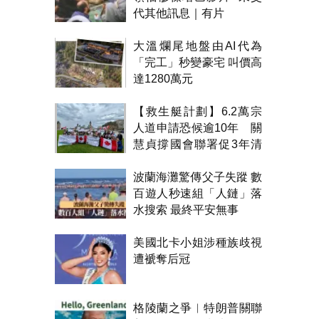
代其他訊息｜有片
大溫爛尾地盤由AI代為
「完工」秒變豪宅 叫價高
達1280萬元
【救生艇計劃】6.2萬宗
人道申請恐候逾10年 關
慧貞撐國會聯署促3年清
積壓
波蘭海灘驚傳父子失蹤 數
百遊人秒速組「人鏈」落
水搜索 最終平安無事
美國北卡小姐涉種族歧視
遭褫奪后冠
格陵蘭之爭︱特朗普關聯