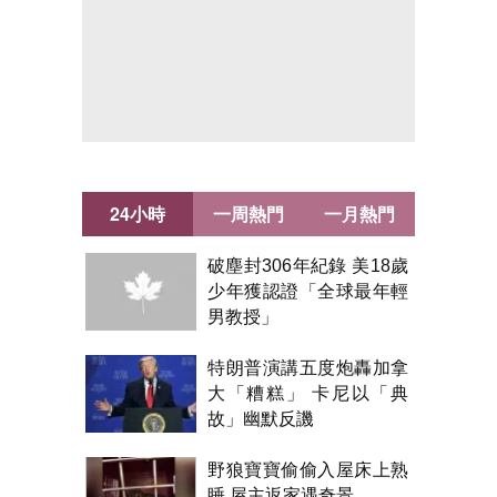
24小時
一周熱門
一月熱門
破塵封306年紀錄 美18歲
少年獲認證「全球最年輕
男教授」
特朗普演講五度炮轟加拿
大「糟糕」 卡尼以「典
故」幽默反譏
野狼寶寶偷偷入屋床上熟
睡 屋主返家遇奇景