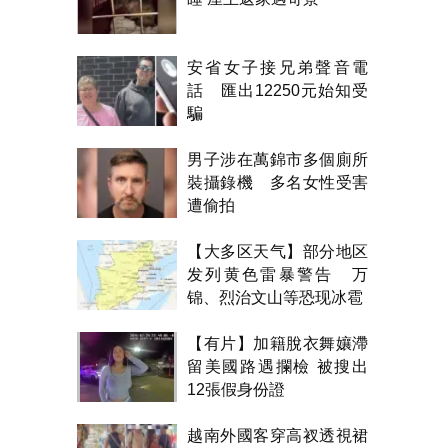
安省女子接兄弟聲音電
話 匯出12250元始知受
騙
男子涉在萬錦市多個廁所
裝攝錄機 多名女性受害
遭偷拍
【大多区天气】部分地区
发列黄色雷暴警告 万
锦、烈治文山等恐现冰雹
【有片】加籍脫衣舞孃滯
留美國路遇攔檢 被搜出
12張假身份證
越南外國客穿高衩透視裙