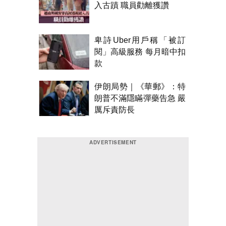
入古蹟 職員勸離獲讚
卑詩Uber用戶稱「被訂
閱」高級服務 每月暗中扣
款
伊朗局勢｜《華郵》：特
朗普不滿隱瞞彈藥告急 嚴
厲斥責防長