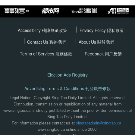
Accessibility 殘障無礙政策
Privacy Policy
隱私政策
Contact Us 聯絡我們
About Us 關於我們
Terms of Services
服務條款
Feedback 用戶反饋
Election Ads Registry
Advertising Terms & Conditions 刊登廣告條款
Legal Notice: Copyright Sing Tao Daily Limited. All rights reserved.
Distribution, transmission or republication of any material from
www.singtao.ca is strictly prohibited without the prior written permission of
Sing Tao Daily Limited.
For information please contact us at
singtaoadmin@singtao.ca
.
www.singtao.ca online since 2000.