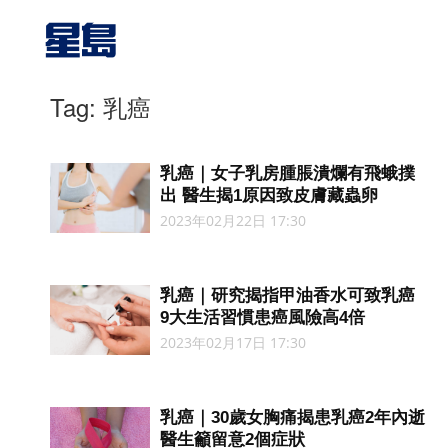
Tag: 乳癌
乳癌｜女子乳房腫脹潰爛有飛蛾撲
出 醫生揭1原因致皮膚藏蟲卵
2023年02月22日 17:30
乳癌｜研究揭指甲油香水可致乳癌
9大生活習慣患癌風險高4倍
2023年02月17日 17:30
乳癌｜30歲女胸痛揭患乳癌2年內逝
醫生籲留意2個症狀