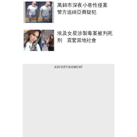
萬錦市深夜小巷性侵案
警方追緝亞裔疑犯
埃及女星涉製毒案被判死
刑 震驚當地社會