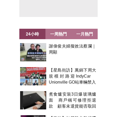
24小時
一周熱門
一月熱門
謝偉俊夫婦擬效法蔡瀾｜
周顯
【星島街訪】萬錦下周大
規模封路迎IndyCar
Unionville GO站車輛禁入
煮食爐安裝3日爆玻璃爐
面 商戶稱可修理拒退
款 顧客未退貨能否取回
金錢？