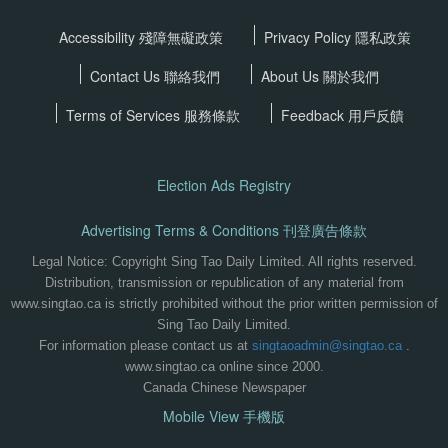
Accessibility 殘障無礙政策
Privacy Policy
隱私政策
Contact Us 聯絡我們
About Us 關於我們
Terms of Services
服務條款
Feedback 用戶反饋
Election Ads Registry
Advertising Terms & Conditions 刊登廣告條款
Legal Notice: Copyright Sing Tao Daily Limited. All rights reserved.
Distribution, transmission or republication of any material from
www.singtao.ca is strictly prohibited without the prior written permission of
Sing Tao Daily Limited.
For information please contact us at
singtaoadmin@singtao.ca
.
www.singtao.ca online since 2000.
Canada Chinese Newspaper
Mobile View 手機版