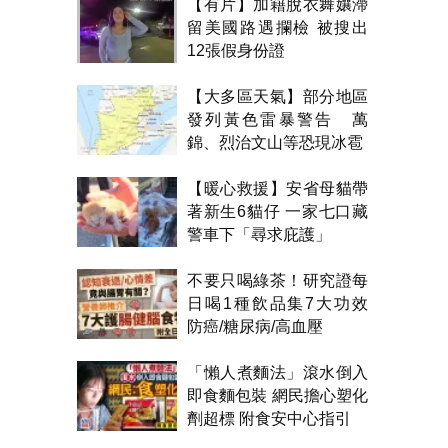
【有片】加籍脫衣舞孃滯
留美國路遇攔檢 被搜出
12張假身份證
【大多區天氣】部分地區
發列黃色雷暴警告 萬
錦、烈治文山等恐現冰雹
【暖心救援】安省母貓帶
著新生6貓仔 一家七口藏
警車下「尋求庇護」
不要只喝綠茶！研究證每
日喝1種飲品集7大功效
防癌/糖尿病/高血壓
「懶人煮麵法」滾水倒入
即食麵包裝 網民擔心塑化
劑超標 附食安中心指引