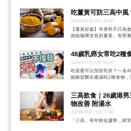
吃薑黃可防三高中風
2025年01月15日 10:00
【薑黃好處】辛香料不只為
例如咖喱含有的薑黃。有營
高」...
48歲乳癌女常吃2種
2024年11月10日 06:00
吃甚麼可以預防乳癌？一名4
她聽從醫生建議吃2種食物，
三高飲食｜26歲港男
物改善 附湯水
2023年05月11日 17:30
「三高」有年輕化趨勢，經
「三高」的情況增多，他分享