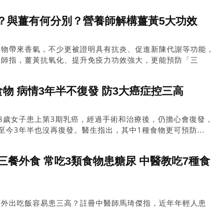
？與薑有何分別？營養師解構薑黃5大功效
食物帶來香氣，不少更被證明具有抗炎、促進新陳代謝等功能，
養師指，薑黃抗氧化、提升免疫力功效強大，更能預防「三
食物 病情3年半不復發 防3大癌症控三高
8歲女子患上第3期乳癌，經過手術和治療後，仍擔心會復發，
至今3年半也沒再復發。醫生指出，其中1種食物更可預防...
三餐外食 常吃3類食物患糖尿 中醫教吃7種食
常外出吃飯容易患三高？註冊中醫師馬琦傑指，近年年輕人患
案例指，香港一名26歲男子習慣三餐外出吃飯，並經常吃3類