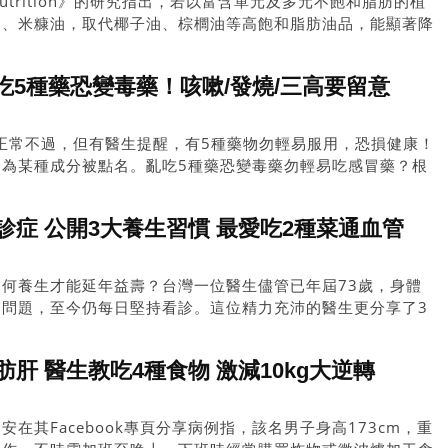
inNutrition》的研究指出，若以富含單元及多元不飽和脂肪的植
油、米糠油，取代椰子油、棕櫚油等高飽和脂肪油品，能顯著降
酸甘油脂也有機會同步下降。同一篇研究亦提到，椰子油雖可能
固醇上升幅度更為明顯，整體反而推高心血管疾病風險。
5種藥恐變毒藥！咳嗽/發燒/三高要留意
正常不過，但有醫生提醒，有5種藥物勿輕易服用，恐損健康！
因為某種成分被點名。亂吃5種藥恐變毒藥勿輕易吃感冒藥？根
》報道，數位醫生指出，亂服以下5種藥物影響身體健康，當中包
。有醫生更直言，其中一種藥物「生病也不吃」。
診症 公開3大養生習慣 最愛吃2種菜通血管
何養生才能延年益壽？台灣一位醫生儘管已年屆73歲，身體
高問題，至今仍每日堅持看診。這位精力充沛的醫生更分享了3
最愛吃2種有助暢通血管的蔬菜。
肪肝 醫生教吃4種食物 激減10kg大逆轉
在其Facebook專頁分享病例指，該名男子身高173cm，重