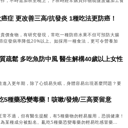
樓工作，不時需加班至晚上，下班時經常購買炸物或微波爐加工食
脂肪肝及代謝症候群。
癌症 更改善三高/抗發炎 1種吃法更防癌！
吃貴價食物，有研究發現，常吃一種防癌水果不但可預防大腸
癌症發病率降低20%以上。如採用一種食法，更可令營養加
質疏鬆 多吃魚防中風 醫生解構40歲以上女性
性進入更年期，除了心煩易失眠，身體容易出現甚麼問題？要
際婦女節，《星島頭條》邀請外科專科醫生林子倩講解各年
5種藥恐變毒藥！咳嗽/發燒/三高要留意
正常不過，但有醫生提醒，有5種藥物勿輕易服用，恐損健康！
為某種成分被點名。亂吃5種藥恐變毒藥勿輕易吃感冒藥...