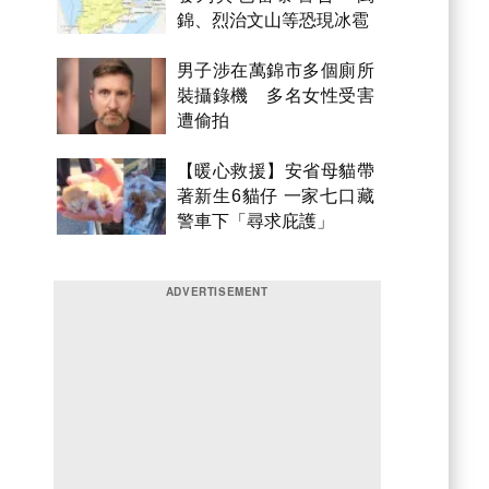
錦、烈治文山等恐現冰雹
男子涉在萬錦市多個廁所
裝攝錄機 多名女性受害
遭偷拍
【暖心救援】安省母貓帶
著新生6貓仔 一家七口藏
警車下「尋求庇護」