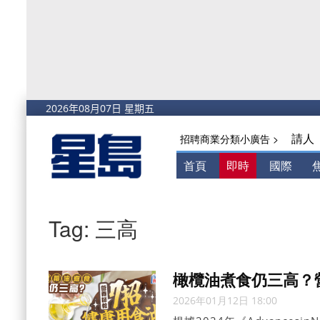
請人
招聘商業分類小廣告 >
首頁
即時
國際
Tag: 三高
橄欖油煮食仍三高？
2026年01月12日 18:00