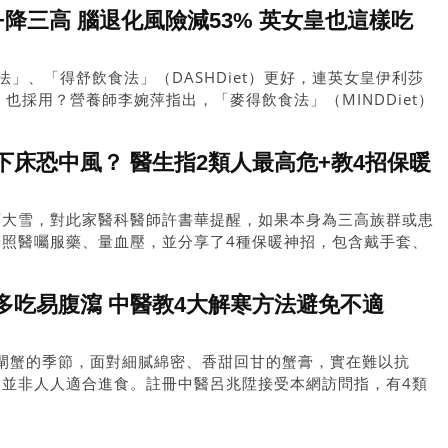
醫師從中醫角度講解「三高」症狀及成因，並推介7種食物改善
降三高 腦退化風險減53% 英女皇也這樣吃
」、「得舒飲食法」（DASHDiet）更好，連英女皇伊利莎
thII）也採用？營養師李婉萍指出，「麥得飲食法」（MINDDiet）
多吃8類食物，少吃5類食物，不僅有效減肥，更可防腦退化、
法可令大腦年輕7.5歲，患阿茲海默症風可減少53%！
床恐中風？ 醫生指2類人最高危+教4招保暖
下大雪，對此家醫科醫師許書華提醒，如果本身為三高族群或患
按照醫囑服藥、量血壓，並分享了4種保暖神招，包含戴手套、
多吃易腹瀉 中醫教4大解寒方法避免不適
大閘蟹的季節，面對細膩綿密、香甜回甘的蟹膏，實在難以抗
，並非人人適合進食。註冊中醫呂兆陞接受本網訪問指，有4類
用宜忌及解寒方法，讓大家可安心吃大閘蟹。