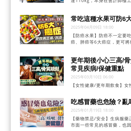
達110kg，本身在會計師
品當晚餐或宵夜，導致患上
常吃這種水果可防6大
2025年04月09日 18:00
【防癌水果】防癌不一定要
癌、肺癌等6大癌症，更可將
倍...
更年期後小心三高/骨
常見疾病/保健重點
2025年03月10日 06:00
【女性健康/更年期飲食】女
如何抗衰老？藉著3月8日國
齡...
吃感冒藥也危險？亂吃
2025年01月19日 18:00
【藥物禁忌/安全】生病服藥
市面一些常見的感冒藥，也因