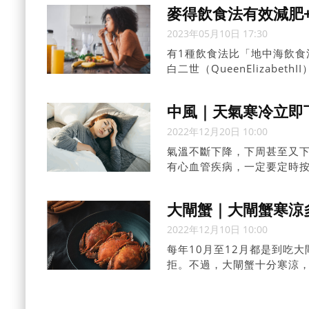
食物，導致患上糖尿病。馬
麥得飲食法有效減肥+
三高。
2023年05月10日 17:30
有1種飲食法比「地中海飲食法
白二世（QueenElizabe
結合以上2種飲食模式，建議
降三高。研究證實，這種飲食
中風｜天氣寒冷立即下
2022年12月20日 10:00
氣溫不斷下降，下周甚至又
有心血管疾病，一定要定時
溫水泡腳、多喝溫水等。
大閘蟹｜大閘蟹寒涼
2022年12月10日 10:00
每年10月至12月都是到吃
拒。不過，大閘蟹十分寒涼
人要慎吃大閘蟹。他分享食