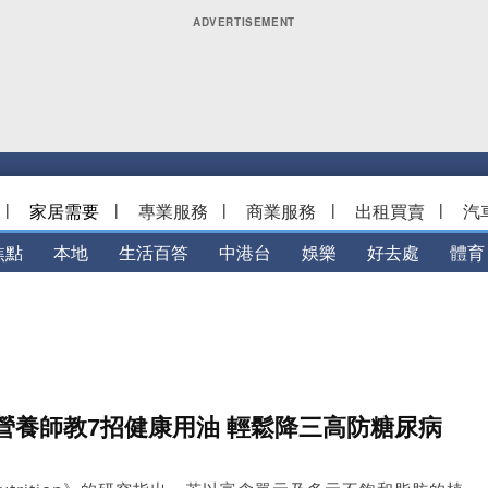
|
家居需要
|
專業服務
|
商業服務
|
出租買賣
|
汽
焦點
本地
生活百答
中港台
娛樂
好去處
體育
營養師教7招健康用油 輕鬆降三高防糖尿病