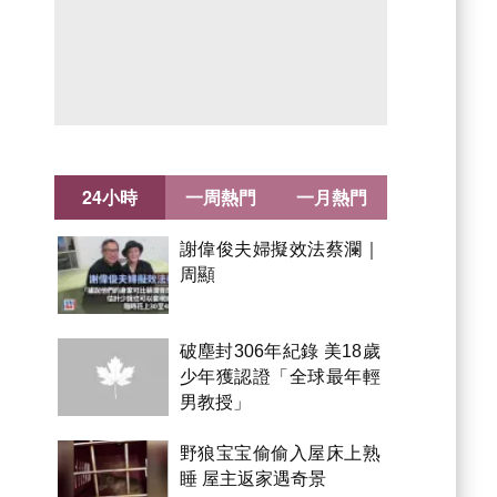
24小時
一周熱門
一月熱門
謝偉俊夫婦擬效法蔡瀾｜
周顯
破塵封306年紀錄 美18歲
少年獲認證「全球最年輕
男教授」
野狼宝宝偷偷入屋床上熟
睡 屋主返家遇奇景