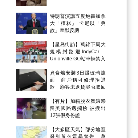
特朗普演講五度炮轟加拿
大「糟糕」 卡尼以「典
故」幽默反譏
【星島街訪】萬錦下周大
規模封路迎IndyCar
Unionville GO站車輛禁入
煮食爐安裝3日爆玻璃爐
面 商戶稱可修理拒退
款 顧客未退貨能否取回
金錢？
【有片】加籍脫衣舞孃滯
留美國路遇攔檢 被搜出
12張假身份證
【大多區天氣】部分地區
發列黃色雷暴警告 萬