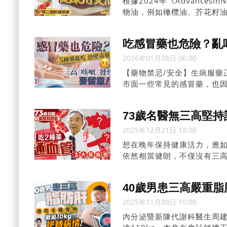
根據2024年《Advances
物油，例如橄欖油、芥花籽
低總膽固醇與壞膽固醇，三
略微提升好膽固醇，但壞膽
吃感冒藥也危險？亂吃
2026年01月08日 06:00
【藥物禁忌/安全】生病服藥
市面一些常見的感冒藥，也
據日媒《週刊女性PRIME
括常見的抗生素、感冒藥等
73歲名醫無三高堅持
2025年12月21日 18:00
想在晚年保持健康活力，應如
依然相當健朗，不僅沒有三
大長壽習慣，並透露自己平時
40歲男患三高嚴重脂
2025年11月09日 10:00
內分泌暨新陳代謝科醫生周建安