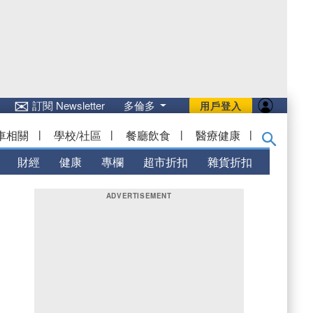
✉
訂閱 Newsletter
多倫多
用戶登入
車相關
|
學校/社區
|
餐廳飲食
|
醫療健康
|
財經
健康
專欄
超市折扣
雜貨折扣