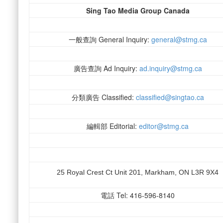
Sing Tao Media Group Canada
一般查詢 General Inquiry:
general@stmg.ca
廣告查詢 Ad Inquiry:
ad.inquiry@stmg.ca
分類廣告 Classified:
classified@singtao.ca
編輯部 Editorial:
editor@stmg.ca
25 Royal Crest Ct Unit 201, Markham, ON L3R 9X4
電話 Tel: 416-596-8140